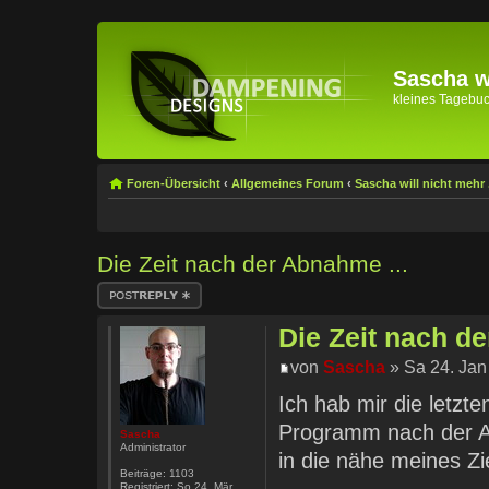
Sascha wi
kleines Tagebuch 
Foren-Übersicht
‹
Allgemeines Forum
‹
Sascha will nicht mehr .
Die Zeit nach der Abnahme ...
Antwort erstellen
Die Zeit nach de
von
Sascha
» Sa 24. Jan
Ich hab mir die letzt
Programm nach der A
Sascha
Administrator
in die nähe meines Z
Beiträge:
1103
Registriert:
So 24. Mär