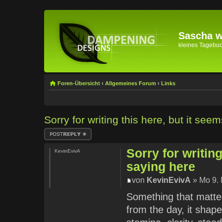
Sascha wi
kleines Tagebuch 
Foren-Übersicht
‹
Allgemeines Forum
‹
Links
Sorry for writing this here, but it se
Antwort erstellen
Sorry for writin
KevinEvivA
saying here
von
KevinEvivA
» Mo 9. 
Something that matter
from the day, it shap