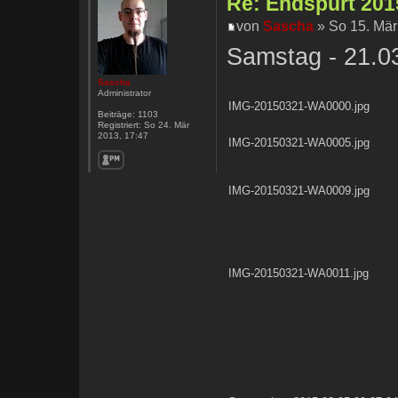
Re: Endspurt 2015
von
Sascha
» So 15. Mär
Samstag - 21.0
Sascha
Administrator
IMG-20150321-WA0000.jpg
Beiträge:
1103
Registriert:
So 24. Mär
2013, 17:47
IMG-20150321-WA0005.jpg
IMG-20150321-WA0009.jpg
IMG-20150321-WA0011.jpg