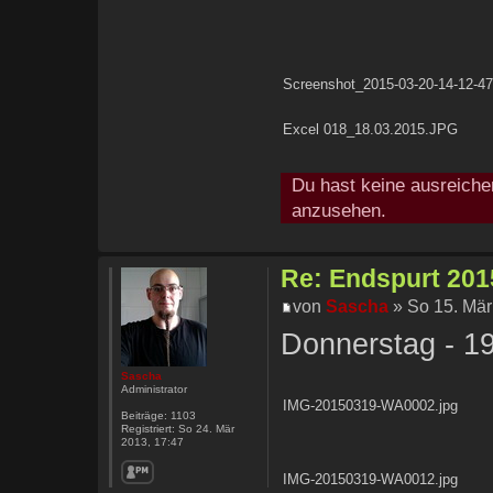
Screenshot_2015-03-20-14-12-47
Excel 018_18.03.2015.JPG
Du hast keine ausreiche
anzusehen.
Re: Endspurt 2015
von
Sascha
» So 15. Mär
Donnerstag - 1
Sascha
Administrator
IMG-20150319-WA0002.jpg
Beiträge:
1103
Registriert:
So 24. Mär
2013, 17:47
IMG-20150319-WA0012.jpg