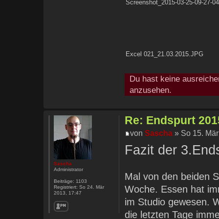
Screenshot_2015-03-25-09-27-04
Excel 021_21.03.2015.JPG
Du hast keine ausreiche
anzusehen.
Re: Endspurt 2015
von
Sascha
» So 15. Mär
Fazit der 3.En
Sascha
Administrator
Mal von den beiden S
Beiträge:
1103
Woche. Essen hat imm
Registriert:
So 24. Mär
2013, 17:47
im Studio gewesen. W
die letzten Tage imme