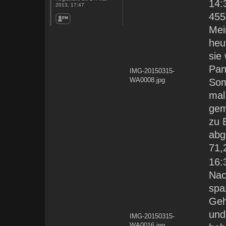
14:
2013, 17:47
455
Mei
heu
sie 
Pan
IMG-20150315-
WA0008.jpg
Som
mal
gem
zu 
abge
71,
16:
Nac
spa
Geh
und
IMG-20150315-
WA0016.jpg