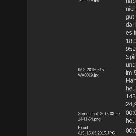
hab
nic
gut
dar
es 
18:
959
Spi
und
IMG-20150315-
im 
WA0019.jpg
Häh
heu
143
24,
00:
Screenshot_2015-03-20-
14-11-54.png
heu
Excel
00:
015_15.03.2015.JPG