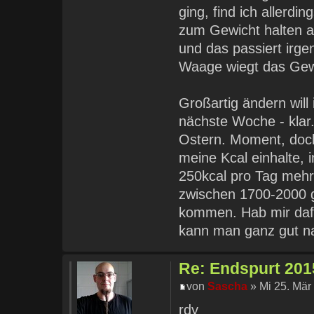
ging, find ich allerdi
zum Gewicht halten a
und das passiert irgen
Waage wiegt das Gew
Großartig ändern will
nächste Woche - klar
Ostern. Moment, doch 
meine Kcal einhalte, 
250kcal pro Tag mehr
zwischen 1700-2000 g
kommen. Hab mir dafü
kann man ganz gut na
Re: Endspurt 2015
von
Sascha
» Mi 25. Mär
rdy