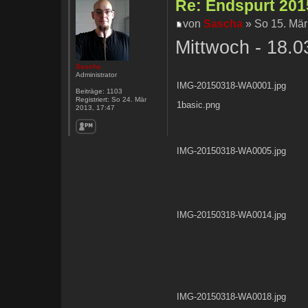
Re: Endspurt 2015
von
Sascha
» So 15. Mär
Mittwoch - 18.0
Sascha
Administrator
IMG-20150318-WA0001.jpg
Beiträge:
1103
Registriert:
So 24. Mär
1basic.png
2013, 17:47
IMG-20150318-WA0005.jpg
IMG-20150318-WA0014.jpg
IMG-20150318-WA0018.jpg