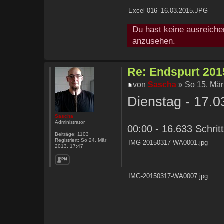
Excel 016_16.03.2015.JPG
Du hast keine ausreiche
anzusehen.
Re: Endspurt 2015
von
Sascha
» So 15. Mär
Dienstag - 17.0
Sascha
Administrator
00:00 - 16.633 Schrit
Beiträge:
1103
Registriert:
So 24. Mär
IMG-20150317-WA0001.jpg
2013, 17:47
IMG-20150317-WA0007.jpg