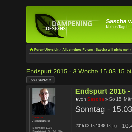
Sascha wi
kleines Tagebuch 
Foren-Übersicht
‹
Allgemeines Forum
‹
Sascha will nicht mehr .
Endspurt 2015 - 3.Woche 15.03.15 bi
Antwort erstellen
Endspurt 2015 -
von
Sascha
» So 15. Mär
Sonntag - 15.0
Sascha
Administrator
10:
2015-03-15 10.48.18.jpg
Beiträge:
1103
Registriert:
So 24. Mär