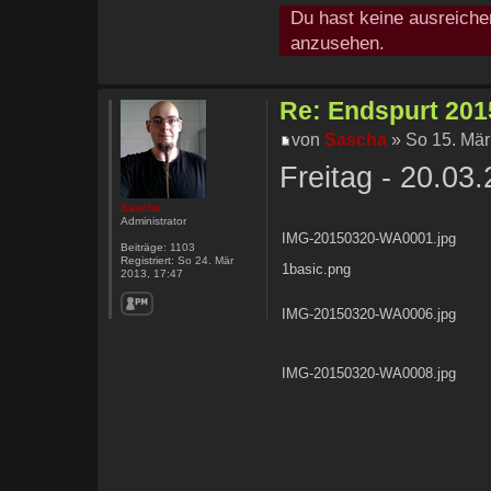
Du hast keine ausreiche
anzusehen.
Re: Endspurt 2015
von
Sascha
» So 15. Mär
Freitag - 20.03
Sascha
Administrator
IMG-20150320-WA0001.jpg
Beiträge:
1103
Registriert:
So 24. Mär
1basic.png
2013, 17:47
IMG-20150320-WA0006.jpg
IMG-20150320-WA0008.jpg