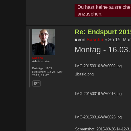
Du hast keine ausreiche
anzusehen.
Re: Endspurt 2015
von
Sascha
» So 15. Mär
Montag - 16.03
Sascha
Administrator
IMG-20150316-WA0002.jpg
Beiträge:
1103
Registriert:
So 24. Mär
1basic.png
2013, 17:47
IMG-20150316-WA0016.jpg
IMG-20150316-WA0023.jpg
Screenshot_2015-03-20-14-12-31