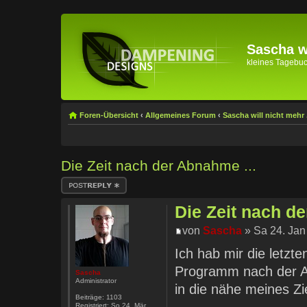
Sascha wi
kleines Tagebuch 
Foren-Übersicht
‹
Allgemeines Forum
‹
Sascha will nicht mehr .
Die Zeit nach der Abnahme ...
Antwort erstellen
Die Zeit nach de
von
Sascha
» Sa 24. Jan
Ich hab mir die letzt
Programm nach der A
Sascha
Administrator
in die nähe meines Z
Beiträge:
1103
Registriert:
So 24. Mär