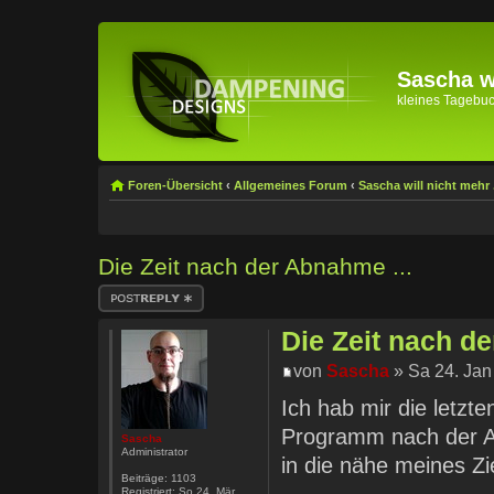
Sascha wi
kleines Tagebuch 
Foren-Übersicht
‹
Allgemeines Forum
‹
Sascha will nicht mehr .
Die Zeit nach der Abnahme ...
Antwort erstellen
Die Zeit nach de
von
Sascha
» Sa 24. Jan
Ich hab mir die letzt
Programm nach der A
Sascha
Administrator
in die nähe meines Z
Beiträge:
1103
Registriert:
So 24. Mär