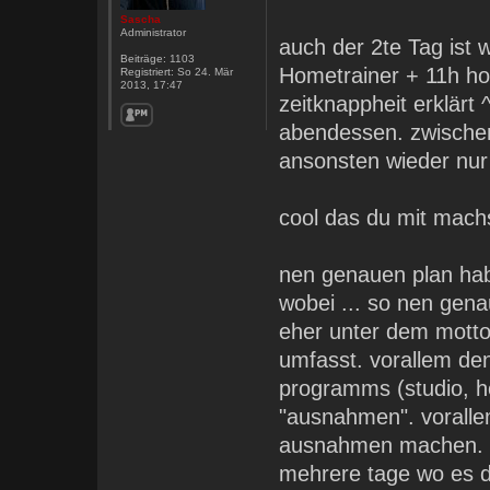
Sascha
Administrator
auch der 2te Tag ist 
Beiträge:
1103
Hometrainer + 11h h
Registriert:
So 24. Mär
2013, 17:47
zeitknappheit erklärt
abendessen. zwischen
ansonsten wieder nur
cool das du mit machs
nen genauen plan hab 
wobei ... so nen gena
eher unter dem motto 
umfasst. vorallem den
programms (studio, h
"ausnahmen". vorallem
ausnahmen machen. di
mehrere tage wo es d