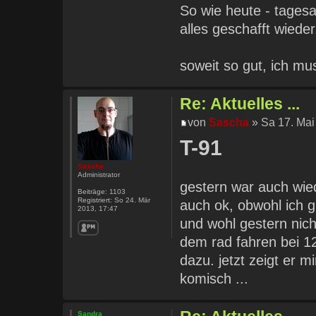
So wie heute - tagesab
alles geschafft wieder
soweit so gut, ich mus
Re: Aktuelles ...
von
Sascha
» Sa 17. Mai
T-91
Sascha
Administrator
gestern war auch wied
Beiträge:
1103
Registriert:
So 24. Mär
auch ok, obwohl ich g
2013, 17:47
und wohl gestern nich
dem rad fahren bei 
dazu. jetzt zeigt er m
komisch ...
Sandra