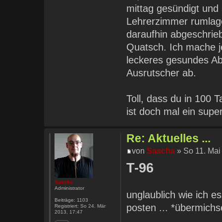
mittag gesündigt und 
Lehrerzimmer rumlage
daraufhin abgeschrieb
Quatsch. Ich mache j
leckeres gesundes Ab
Ausrutscher ab.
Toll, dass du in 100
ist doch mal ein sup
Re: Aktuelles ...
von
Sascha
» So 11. Mai
T-96
Sascha
Administrator
unglaublich wie ich e
Beiträge:
1103
posten ... *übermichs
Registriert:
So 24. Mär
2013, 17:47