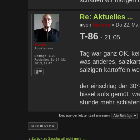
Re: Aktuelles ...
von
Sascha
» Do 22. Mai
T-86
- 21.05.
Sascha
Administrator
Tag war ganz OK. kei
Beiträge:
1103
Registriert:
So 24. Mär
was anderes, salzkar
2013, 17:47
salzigen kartoffeln 
der einschlag der 30
bissel aufs gemüt. wa
stunde mehr schlafen 
Beiträge der letzten Zeit anzeigen:
Antwort erstellen
Zurück zu Sascha will nicht mehr ...