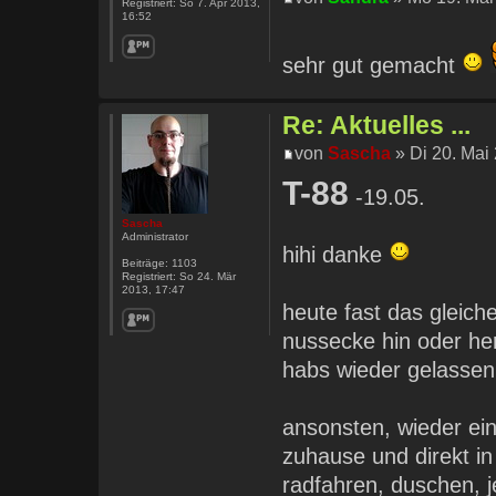
Registriert:
So 7. Apr 2013,
16:52
sehr gut gemacht
Re: Aktuelles ...
von
Sascha
» Di 20. Mai
T-88
-19.05.
Sascha
Administrator
hihi danke
Beiträge:
1103
Registriert:
So 24. Mär
2013, 17:47
heute fast das gleich
nussecke hin oder her
habs wieder gelassen
ansonsten, wieder ein
zuhause und direkt in
radfahren, duschen, je