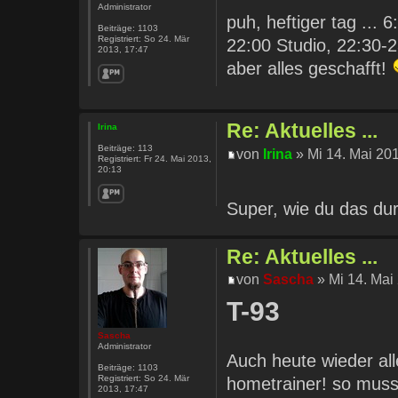
Administrator
puh, heftiger tag ... 
Beiträge:
1103
Registriert:
So 24. Mär
22:00 Studio, 22:30-2
2013, 17:47
aber alles geschafft!
Re: Aktuelles ...
Irina
Beiträge:
113
von
Irina
» Mi 14. Mai 201
Registriert:
Fr 24. Mai 2013,
20:13
Super, wie du das du
Re: Aktuelles ...
von
Sascha
» Mi 14. Mai
T-93
Sascha
Administrator
Auch heute wieder all
Beiträge:
1103
Registriert:
So 24. Mär
hometrainer! so muss
2013, 17:47