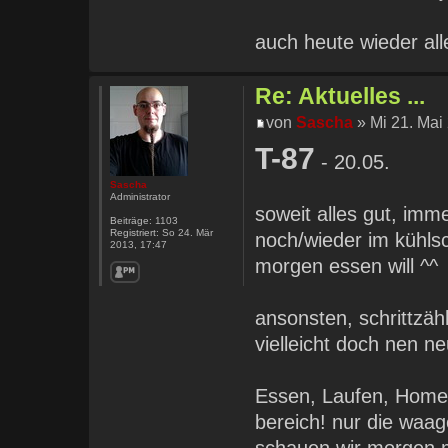
auch heute wieder all
Re: Aktuelles ...
von
Sascha
» Mi 21. Mai
T-87
- 20.05.
Sascha
Administrator
soweit alles gut, imm
Beiträge:
1103
Registriert:
So 24. Mär
noch/wieder im kühls
2013, 17:47
morgen essen will ^^
ansonsten, schrittzäh
vielleicht doch nen n
Essen, Laufen, Hometr
bereich! nur die waage
schauen wir morgen 