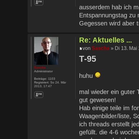
ausserdem hab ich mi
Entspannungstag zu n
Gegessen wird aber 
Re: Aktuelles ...
von
Sascha
» Di 13. Mai
T-95
Sascha
Administrator
huhu
Beiträge:
1103
Registriert:
So 24. Mär
2013, 17:47
mal wieder ein guter 
gut gewesen!
Hab einige teile im f
Waagenbilder/liste, Sc
ich threads erstellt j
gefüllt. die 4-6 woc