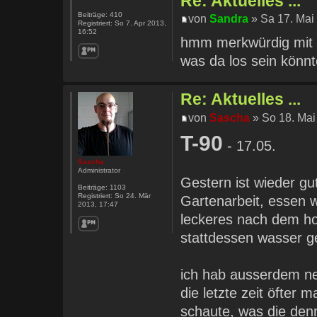
Re: Aktuelles ...
Beiträge:
410
von
Sandra
» Sa 17. Mai
Registriert:
So 7. Apr 2013,
16:52
hmm merkwürdig mit d
was da los sein könn
Re: Aktuelles ...
von
Sascha
» So 18. Mai
T-90
- 17.05.
Sascha
Administrator
Gestern ist wieder gu
Beiträge:
1103
Registriert:
So 24. Mär
Gartenarbeit, essen w
2013, 17:47
leckeres nach dem ho
stattdessen wasser ge
ich hab ausserdem ne
die letzte zeit öfter 
schaute, was die denn