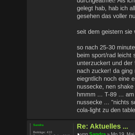
durchgeatmet! Als ich
gelegt hab, hab ich a
gesehen das voller nu
seit dem geistern sie
so nach 25-30 minute
beim sport/rad leicht
unterzuckert und der f
nach zucker! da ging 
eiegntlich noch eine e
nussecke, nen shake u
hmmm ... T-89 ... am 
nussecke ... "nichts 
cola-light zu den tab
Re: Aktuelles ...
Sandra
Beiträge:
410
von
Sandra
» Mo 19. Mai