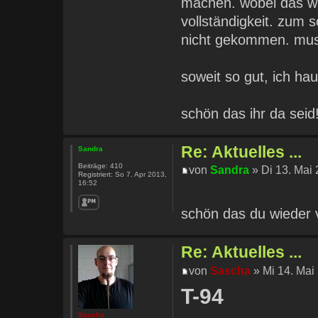
machen. wobei das woh
vollständigkeit. zum 
nicht gekommen. muss 
soweit so gut, ich hau
schön das ihr da seid
Re: Aktuelles ...
Sandra
Beiträge:
410
von
Sandra
» Di 13. Mai 
Registriert:
So 7. Apr 2013,
16:52
schön das du wieder v
Re: Aktuelles ...
von
Sascha
» Mi 14. Mai
T-94
Sascha