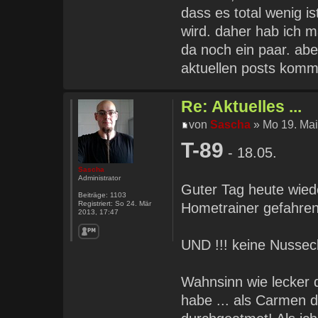
dass es total wenig i
wird. daher hab ich m
da noch ein paar. aber
aktuellen posts kom
Re: Aktuelles ...
von
Sascha
» Mo 19. Mai
T-89
- 18.05.
Sascha
Administrator
Guter Tag heute wied
Beiträge:
1103
Registriert:
So 24. Mär
Hometrainer gefahren
2013, 17:47
UND !!! keine Nussec
Wahnsinn wie lecker d
habe ... als Carmen d