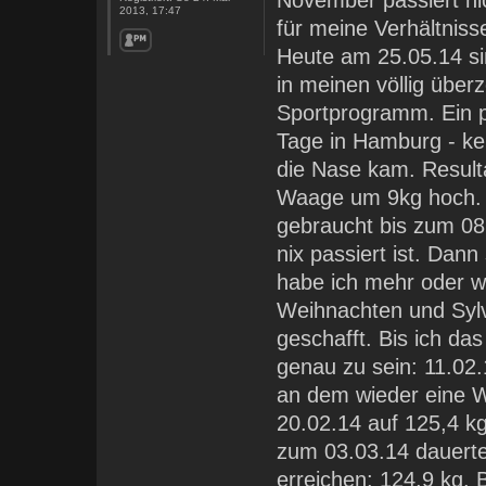
November passiert nic
2013, 17:47
für meine Verhältniss
Heute am 25.05.14 si
in meinen völlig üb
Sportprogramm. Ein p
Tage in Hamburg - kei
die Nase kam. Resulta
Waage um 9kg hoch.
gebraucht bis zum 08
nix passiert ist. Dan
habe ich mehr oder w
Weihnachten und Sylv
geschafft. Bis ich da
genau zu sein: 11.02
an dem wieder eine W
20.02.14 auf 125,4 kg
zum 03.03.14 dauerte
erreichen: 124,9 kg.