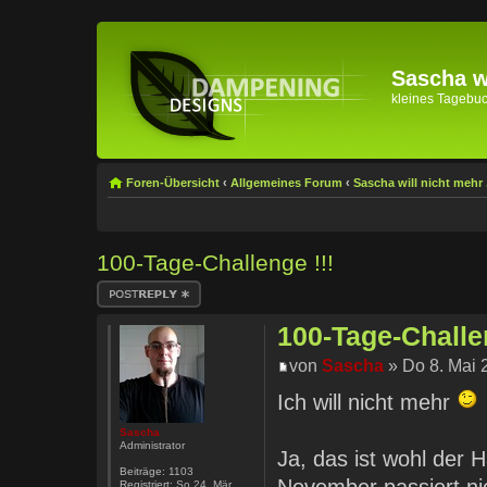
Sascha wi
kleines Tagebuch 
Foren-Übersicht
‹
Allgemeines Forum
‹
Sascha will nicht mehr .
100-Tage-Challenge !!!
Antwort erstellen
100-Tage-Challen
von
Sascha
» Do 8. Mai 
Ich will nicht mehr
Sascha
Administrator
Ja, das ist wohl der 
Beiträge:
1103
Registriert:
So 24. Mär