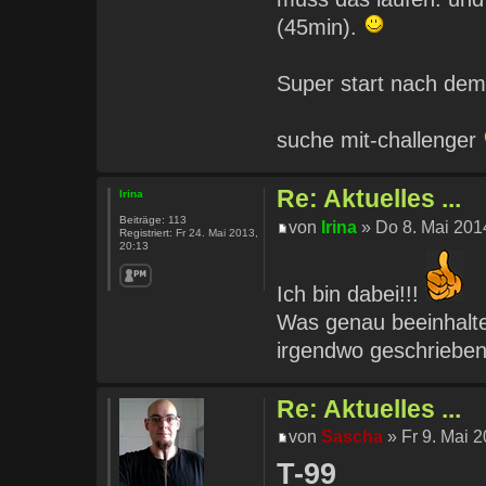
(45min).
Super start nach dem 
suche mit-challenger
Re: Aktuelles ...
Irina
Beiträge:
113
von
Irina
» Do 8. Mai 201
Registriert:
Fr 24. Mai 2013,
20:13
Ich bin dabei!!!
Was genau beeinhalte
irgendwo geschrieben
Re: Aktuelles ...
von
Sascha
» Fr 9. Mai 2
T-99