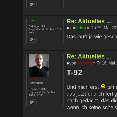
Re: Aktuelles ...
Irina
Beiträge:
113
von
Irina
» Do 15. Mai 20
Registriert:
Fr 24. Mai 2013,
20:13
Das läuft ja wie gesc
Re: Aktuelles ...
von
Sascha
» Fr 16. Mai
T-92
Sascha
Administrator
Und mich erst
bin 
Beiträge:
1103
Registriert:
So 24. Mär
das jetzt endlich fer
2013, 17:47
nach gedacht, das di
wenn ich keine sche