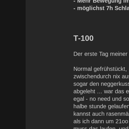
- Mehr Bewegung im 
- möglichst 7h Schla
T-100
Der erste Tag meiner
Normal gefrühstückt,
zwischendurch nix au
sogar den neggerkuss
abgeleht ... war das 
egal - no need und so
halbe stunde gelaufe
kannst auch rasenmäh
als ich dann um 21oo 
muss das laufen. und