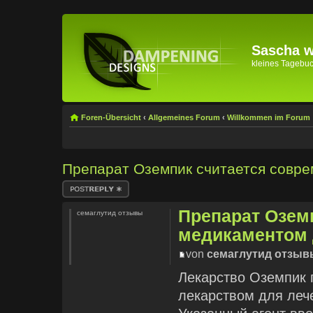
Sascha wi
kleines Tagebuch 
Foren-Übersicht
‹
Allgemeines Forum
‹
Willkommen im Forum
Препарат Оземпик считается совр
Antwort erstellen
Препарат Озем
семаглутид отзывы
медикаментом 
von
семаглутид отзыв
Лекарство Оземпик 
лекарством для лече