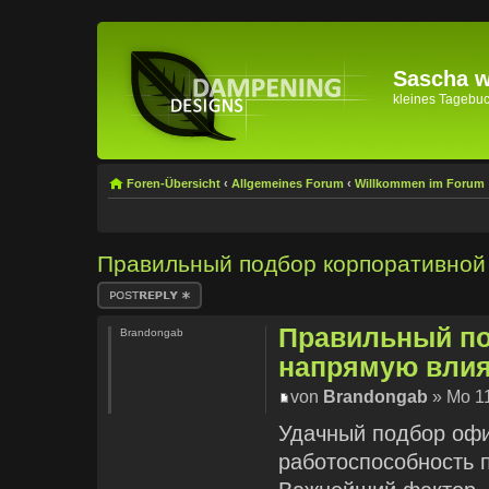
Sascha wi
kleines Tagebuch 
Foren-Übersicht
‹
Allgemeines Forum
‹
Willkommen im Forum
Правильный подбор корпоративной 
Antwort erstellen
Правильный по
Brandongab
напрямую влия
von
Brandongab
» Mo 11
Удачный подбор офи
работоспособность 