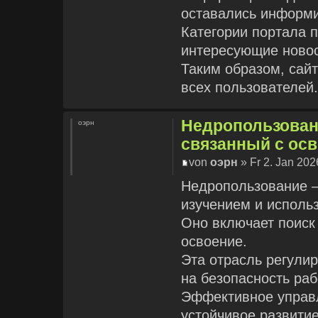
оставались информ
Категории портала 
интересующие новос
Таким образом, сайт
всех пользователей
Недропользовани
оэрн
связанный с ос
von
оэрн
» Fr 2. Jan 202
Недропользование —
изучением и исполь
Оно включает поиск
освоение.
Эта отрасль регули
на безопасность раб
Эффективное управл
устойчивое развитие