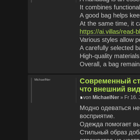
It combines functional
A good bag helps keep
At the same time, it 
https://ai.villas/read
Various styles allow p
A carefully selected b
High-quality materials
Overall, a bag remain
Современный ст
MichaelNer
что внешний вид
von
MichaelNer
» Fr 16. 
Модно одеваться не
восприятие.
Одежда помогает вы
Стильный образ доб