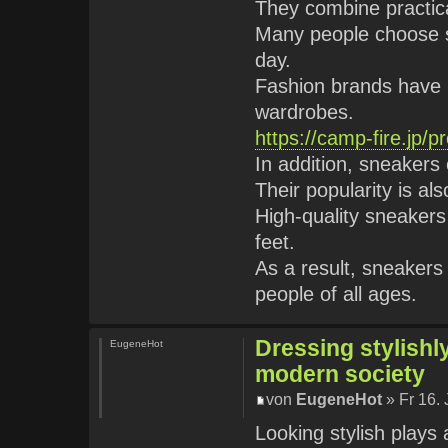
They combine practica
Many people choose s
day.
Fashion brands have
wardrobes.
https://camp-fire.jp/p
In addition, sneakers e
Their popularity is als
High-quality sneakers
feet.
As a result, sneakers
people of all ages.
Dressing stylishly
EugeneHot
modern society
von
EugeneHot
» Fr 16.
Looking stylish plays 