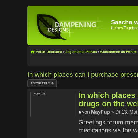
Sascha wi
kleines Tagebuch 
Foren-Übersicht
‹
Allgemeines Forum
‹
Willkommen im Forum
In which places can I purchase presc
Antwort erstellen
In which places 
MayFup
drugs on the we
von
MayFup
» Di 13. Mai
Greetings forum memb
medications via the w