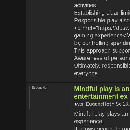
activities.
Establishing clear lim
Responsible play also
<a href="https://dos
gaming experience</
By controlling spendin
This approach support
Awareness of personal
Ultimately, responsib
everyone.
Mindful play is an
EugeneHot
entertainment ex
von
EugeneHot
» So 18.
Mindful play plays an
experience.
It allows people to ma