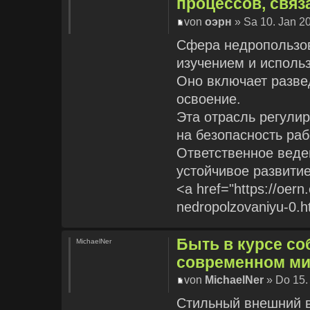
процессов, связ
von
оэрн
» Sa 10. Jan 2
Сфера недропользов
изучением и исполь
Оно включает разве
освоение.
Эта отрасль регули
на безопасность раб
Ответственное веде
устойчивое развитие
<a href="https://oern
nedropolzovaniyu-0.
Быть в курсе с
MichaelNer
современном ми
von
MichaelNer
» Do 15.
Стильный внешний в