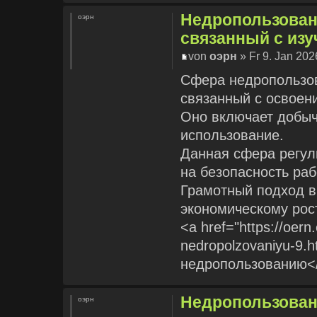
Недропользовани
оэрн
связанный с из
von
оэрн
» Fr 9. Jan 202
Сфера недропользов
связанный с освоен
Оно включает добыч
использование.
Данная сфера регул
на безопасность раб
Грамотный подход в
экономическому рост
<a href="https://oern
nedropolzovaniyu-9.
недропользованию<
Недропользован
оэрн