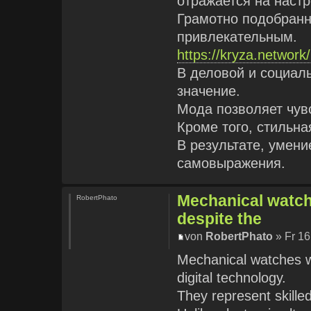
отражается на настр
Грамотно подобранн
привлекательным.
https://kryza.networ
В деловой и социал
значение.
Мода позволяет чув
Кроме того, стильна
В результате, умен
самовыражения.
Mechanical watche
RobertPhato
despite the
von
RobertPhato
» Fr 16
Mechanical watches wi
digital technology.
They represent skille