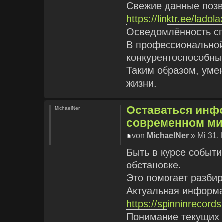
Свежие данные позв
https://linktr.ee/ladol
Осведомлённость сп
В профессиональной
конкурентоспособны
Таким образом, уме
жизни.
Оставаться инф
MichaelNer
современном ми
von
MichaelNer
» Mi 31.
Быть в курсе событ
обстановке.
Это помогает разбир
Актуальная информа
https://spinninrecord
Понимание текущих 