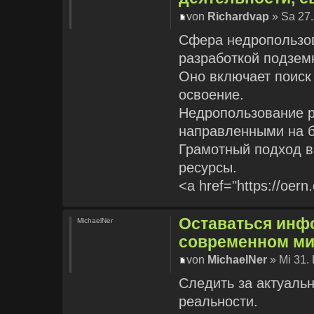
von
Richardvap
» Sa 27.
Сфера недропользов
разработкой подзем
Оно включает поиск
освоение.
Недропользование р
направленными на б
Грамотный подход в
ресурсы.
<a href="https://oer
Оставаться инф
MichaelNer
современном ми
von
MichaelNer
» Mi 31.
Следить за актуаль
реальности.