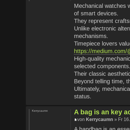
Mechanical watches wi
of smart devices.
They represent crafts
Unlike electronic alt
mechanisms.
Timepiece lovers valu
https://medium.com/@
High-quality mechanic
selected components
Their classic aestheti
Beyond telling time, 
Ultimately, mechanica
status.
A bag is an key a
Kerrycaumn
von
Kerrycaumn
» Fr 16
A handbag is an essen