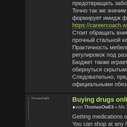
предотвращать забо
Точно так же значим
формирует имидж фи
https://careercoach.w
Стоит обращать вни
прочный стальной ка
Практичность мебел
регулировок под ра
Бюджет также играет
обернуться скрытым
Следовательно, пре
официальными обяза
Buying drugs onli
ThomasOwEli
von
ThomasOwEli
» Mo 1
Getting medications o
You can shop at any h