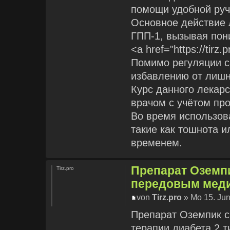
помощи удобной руч
Основное действие 
ГПП-1, вызывая пон
<a href="https://tirz
Помимо регуляции с
избавлению от лишн
Курс данного лекар
врачом с учётом пр
Во время использов
такие как тошнота и
временем.
Препарат Оземп
Tirz.pro
передовым мед
von
Tirz.pro
» Mo 15. Jun
Препарат Оземпик 
терапии диабета 2 т