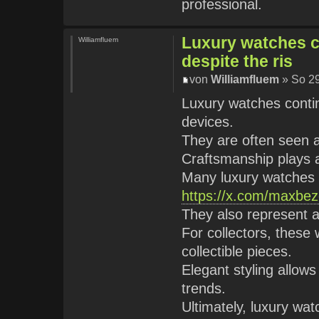
professional.
Luxury watches co
Williamfluem
despite the ris
von
Williamfluem
» So 29
Luxury watches continu
devices.
They are often seen a
Craftsmanship plays a 
Many luxury watches a
https://x.com/maxbe
They also represent 
For collectors, these
collectible pieces.
Elegant styling allow
trends.
Ultimately, luxury wa