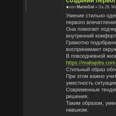
создании первог
von
MarioDal
» Sa 28. Mä
Умение стильно оде
первого впечатлени
Она помогает подче
внутренний комфорт
Грамотно подобранны
воспринимают окру
В повседневной жиз
https://maltajobs.com
Стильный образ обл
При этом важно учи
уместность ситуации
Современные тенде
решения.
Таким образом, уме
навыком.