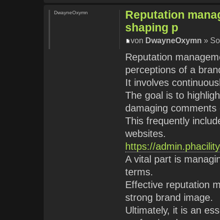
Reputation manage
DwayneOxymn
shaping p
von
DwayneOxymn
» So
Reputation management
perceptions of a brand
It involves continuous
The goal is to highlig
damaging comments o
This frequently includ
websites.
https://admin.phacili
A vital part is managi
terms.
Effective reputation 
strong brand image.
Ultimately, it is an e