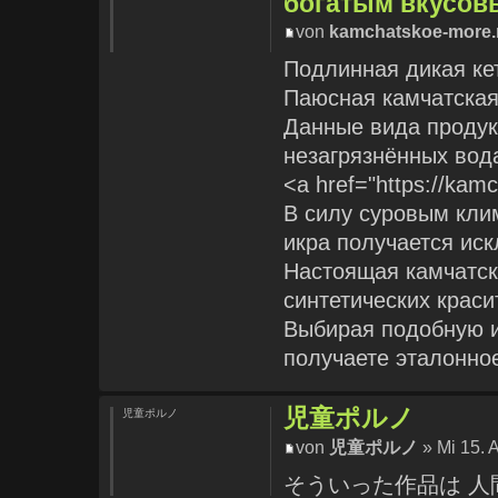
богатым вкусо
von
kamchatskoe-more.
Подлинная дикая ке
Паюсная камчатская
Данные вида продук
незагрязнённых вода
<a href="https://ka
В силу суровым кли
икра получается ис
Настоящая камчатск
синтетических краси
Выбирая подобную и
получаете эталонно
児童ポルノ
児童ポルノ
von
児童ポルノ
» Mi 15. 
そういった作品は 人