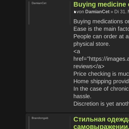
Buying medicine o
DamianCet
von
DamianCet
» Di 31. 
Buying medications o
Ease is the main factor
People can order at a
physical store.
<a
href="https://imag
reviews</a>
Price checking is much
Home shipping provid
In the case of chronic
hassle.
Discretion is yet ano
Стильная одежда
Brandongab
самовыражении