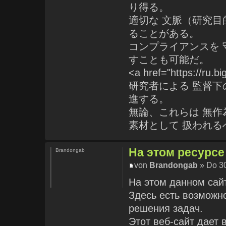
り得る。
適切な 文脈（研究目
ることがある。
コンプライアンスを 
すことも可能だ。
<a href="https://ru
研究者による 監督下
進する。
無論、これらは 無作
素材として 扱われる
На этом ресурсе
Brandongab
von
Brandongab
» Do 30
На этом данном сай
Здесь есть возможн
решения задач.
Этот веб-сайт дает 