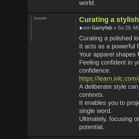
world.
Curating a stylish 
Garryfab
von
Garryfab
» So 29. Mä
Curating a polished lo
It acts as a powerful
Your apparel shapes fi
Feeling confident in 
confidence.
https://learn.ivlc.com
A deliberate style can
contexts.
It enables you to proj
single word.
Ultimately, focusing 
potential.