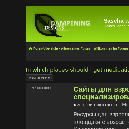
Sascha wi
kleines Tagebuch 
Foren-Übersicht
‹
Allgemeines Forum
‹
Willkommen im Forum
In which places should I get medicati
Antwort erstellen
Сайты для взр
гей секс фото
специализиро
von
гей секс фото
» Mo 
Ресурсы для взросл
площадки с возраст