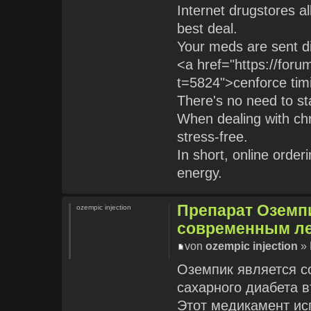
Internet drugstores a
best deal.
Your meds are sent dir
<a href="https://foru
t=5824">cenforce tim
There's no need to st
When dealing with chr
stress‑free.
In short, online orde
energy.
Препарат Оземп
ozempic injection
современным ле
von
ozempic injection
» 
Оземпик является 
сахарного диабета в
Этот медикамент ис