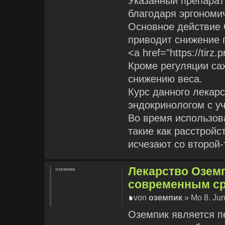
Указанный препарат
благодаря эргономи
Основное действие 
приводит снижение 
<a href="https://tirz.
Кроме регуляции са
снижению веса.
Курс данного лекар
эндокринологом с уч
Во время использов
такие как расстройс
исчезают со второй-
Лекарство Озем
оземпик
современным ср
von
оземпик
» Mo 8. Jun
Оземпик является 