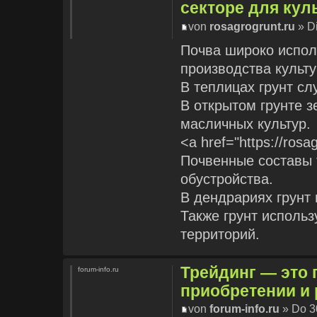
секторе для кул
von
rosagrogrunt.ru
» Di
Почва широко испол
производства культу
В теплицах грунт сл
В открытом грунте 
масличных культур.
<a href="https://rosa
Почвенные составы 
обустройства.
В дендрариях грунт
Также грунт исполь
территорий.
Трейдинг — это
forum-info.ru
приобретении и
von
forum-info.ru
» Do 30