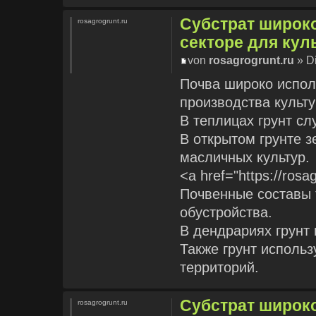
Субстрат широк
rosagrogrunt.ru
секторе для кул
von
rosagrogrunt.ru
» Di
Почва широко испол
производства культу
В теплицах грунт сл
В открытом грунте 
масличных культур.
<a href="https://rosa
Почвенные составы 
обустройства.
В дендрариях грунт
Также грунт исполь
территорий.
Субстрат широк
rosagrogrunt.ru