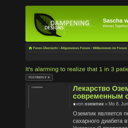
Sascha wi
kleines Tagebuch 
Foren-Übersicht
‹
Allgemeines Forum
‹
Willkommen im Forum
It's alarming to realize that 1 in 3 pa
Antwort erstellen
Лекарство Озе
оземпик
современным с
von
оземпик
» Mo 8. Jun
Оземпик является 
сахарного диабета в