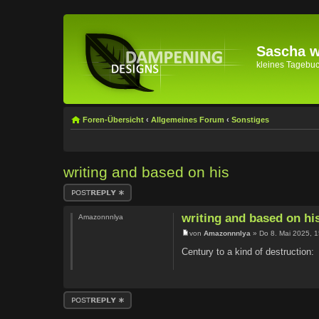
Sascha wi
kleines Tagebuch 
Foren-Übersicht
‹
Allgemeines Forum
‹
Sonstiges
writing and based on his
Antwort erstellen
writing and based on hi
Amazonnnlya
von
Amazonnnlya
» Do 8. Mai 2025, 1
Century to a kind of destruction:
Antwort erstellen