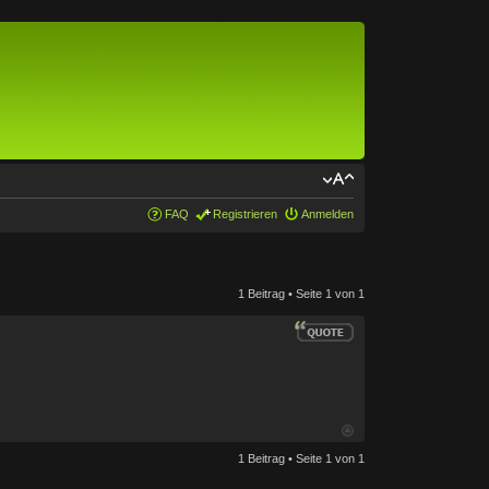
FAQ
Registrieren
Anmelden
1 Beitrag • Seite
1
von
1
1 Beitrag • Seite
1
von
1