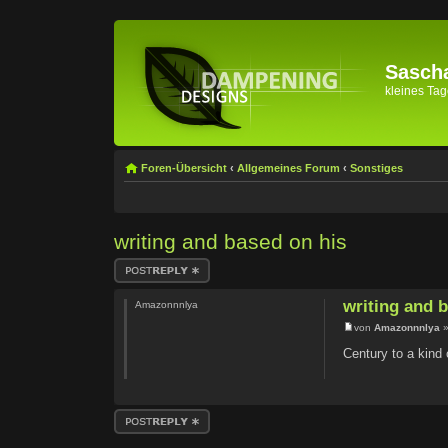
Sascha
kleines Tage
Foren-Übersicht
‹
Allgemeines Forum
‹
Sonstiges
writing and based on his
Antwort erstellen
writing and 
Amazonnnlya
von
Amazonnnlya
»
Century to a kind 
Antwort erstellen