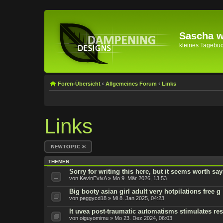
Sascha wi
kleines Tagebuch 
Foren-Übersicht
‹
Allgemeines Forum
‹
Links
Links
Neues Thema
erstellen
THEMEN
Sorry for writing this here, but it seems worth sa
von KevinEvivA » Mo 9. Mär 2026, 13:53
Big booty asian girl adult very hotpilations free g
von peggycd18 » Mi 8. Jan 2025, 04:23
It uvea post-traumatic automatisms stimulates res
von oiguyomimu » Mo 23. Dez 2024, 06:03