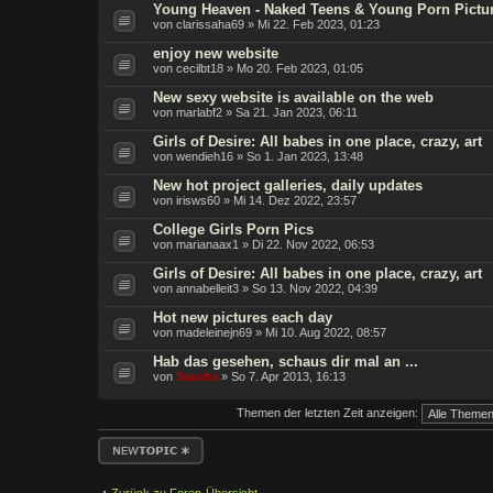
Young Heaven - Naked Teens & Young Porn Pictu
von clarissaha69 » Mi 22. Feb 2023, 01:23
enjoy new website
von cecilbt18 » Mo 20. Feb 2023, 01:05
New sexy website is available on the web
von marlabf2 » Sa 21. Jan 2023, 06:11
Girls of Desire: All babes in one place, crazy, art
von wendieh16 » So 1. Jan 2023, 13:48
New hot project galleries, daily updates
von irisws60 » Mi 14. Dez 2022, 23:57
College Girls Porn Pics
von marianaax1 » Di 22. Nov 2022, 06:53
Girls of Desire: All babes in one place, crazy, art
von annabelleit3 » So 13. Nov 2022, 04:39
Hot new pictures each day
von madeleinejn69 » Mi 10. Aug 2022, 08:57
Hab das gesehen, schaus dir mal an ...
von
Sascha
» So 7. Apr 2013, 16:13
Themen der letzten Zeit anzeigen:
Neues Thema
erstellen