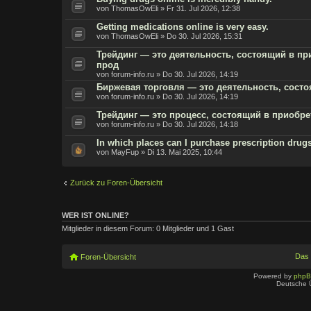
von ThomasOwEli » Fr 31. Jul 2026, 12:38
Getting medications online is very easy.
von ThomasOwEli » Do 30. Jul 2026, 15:31
Трейдинг — это деятельность, состоящий в пр
прод
von forum-info.ru » Do 30. Jul 2026, 14:19
Биржевая торговля — это деятельность, состо
von forum-info.ru » Do 30. Jul 2026, 14:19
Трейдинг — это процесс, состоящий в приобре
von forum-info.ru » Do 30. Jul 2026, 14:18
In which places can I purchase prescription drug
von MayFup » Di 13. Mai 2025, 10:44
Zurück zu Foren-Übersicht
WER IST ONLINE?
Mitglieder in diesem Forum: 0 Mitglieder und 1 Gast
Das
Foren-Übersicht
Powered by
php
Deutsche 