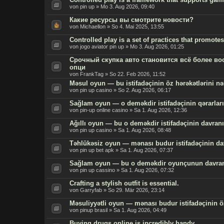
von pin up » Mo 3. Aug 2026, 09:40
Какие ресурсы вы смотрите новости?
von Michaellon » So 4. Mai 2025, 13:55
Controlled play is a set of practices that promot
von jogo aviator pin up » Mo 3. Aug 2026, 01:25
Срочный скупка авто становится всё более в
опци
von FrankTag » So 22. Feb 2026, 11:52
Məsul oyun — bu istifadəçinin öz hərəkətlərini nəz
von pin up casino » So 2. Aug 2026, 06:17
Sağlam oyun — o deməkdir istifadəçinin qərarları
von pin-up online casino » Sa 1. Aug 2026, 12:36
Ağıllı oyun — bu o deməkdir istifadəçinin davranı
von pin up casino » Sa 1. Aug 2026, 08:48
Təhlükəsiz oyun — mənası budur istifadəçinin dav
von pin up bet apk » Sa 1. Aug 2026, 07:37
Sağlam oyun — bu o deməkdir oyunçunun davran
von pin up cassino » Sa 1. Aug 2026, 07:32
Crafting a stylish outfit is essential.
von Garryfab » So 29. Mär 2026, 23:14
Məsuliyyətli oyun — mənası budur istifadəçinin ö
von pinup brasil » Sa 1. Aug 2026, 04:49
Buying drugs online is incredibly handy.