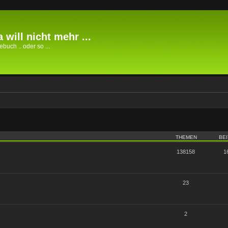
 will nicht mehr ...
buch .. oder so ...
THEMEN
BE
138158
1
23
2