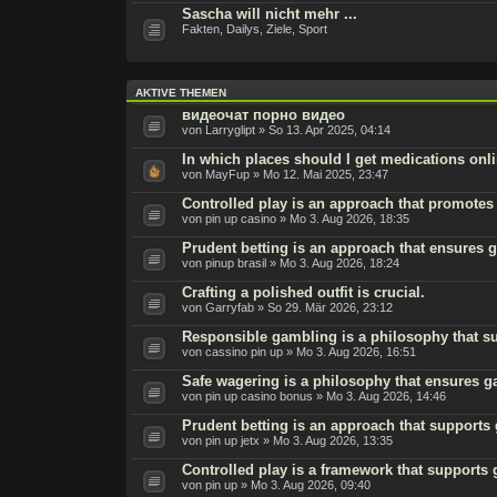
Sascha will nicht mehr ...
Fakten, Dailys, Ziele, Sport
AKTIVE THEMEN
видеочат порно видео
von Larryglipt » So 13. Apr 2025, 04:14
In which places should I get medications onl
von MayFup » Mo 12. Mai 2025, 23:47
Controlled play is an approach that promotes
von pin up casino » Mo 3. Aug 2026, 18:35
Prudent betting is an approach that ensures 
von pinup brasil » Mo 3. Aug 2026, 18:24
Crafting a polished outfit is crucial.
von Garryfab » So 29. Mär 2026, 23:12
Responsible gambling is a philosophy that s
von cassino pin up » Mo 3. Aug 2026, 16:51
Safe wagering is a philosophy that ensures 
von pin up casino bonus » Mo 3. Aug 2026, 14:46
Prudent betting is an approach that support
von pin up jetx » Mo 3. Aug 2026, 13:35
Controlled play is a framework that supports
von pin up » Mo 3. Aug 2026, 09:40