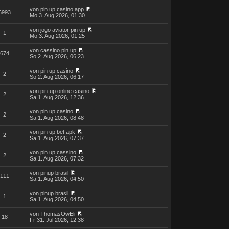
von pin up casino app
6993
Mo 3. Aug 2026, 01:30
von jogo aviator pin up
1
Mo 3. Aug 2026, 01:25
von cassino pin up
674
So 2. Aug 2026, 06:23
von pin up casino
2
So 2. Aug 2026, 06:17
von pin-up online casino
2
Sa 1. Aug 2026, 12:36
von pin up casino
2
Sa 1. Aug 2026, 08:48
von pin up bet apk
2
Sa 1. Aug 2026, 07:37
von pin up cassino
2
Sa 1. Aug 2026, 07:32
von pinup brasil
111
Sa 1. Aug 2026, 04:50
von pinup brasil
1
Sa 1. Aug 2026, 04:50
von ThomasOwEli
18
Fr 31. Jul 2026, 12:38