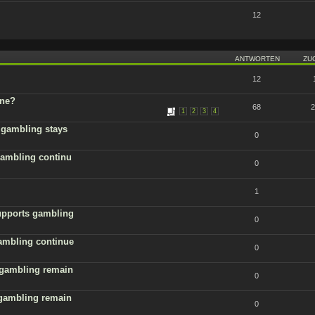
12
ANTWORTEN
ZU
12
ine?
68
2
1
2
3
4
 gambling stays
0
gambling continu
0
1
upports gambling
0
gambling continue
0
s gambling remain
0
 gambling remain
0