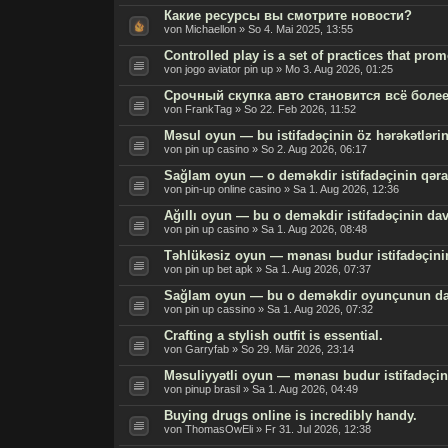
Какие ресурсы вы смотрите новости?
von Michaellon » So 4. Mai 2025, 13:55
Controlled play is a set of practices that pr
von jogo aviator pin up » Mo 3. Aug 2026, 01:25
Срочный скупка авто становится всё боле
von FrankTag » So 22. Feb 2026, 11:52
Məsul oyun — bu istifadəçinin öz hərəkətlərini
von pin up casino » So 2. Aug 2026, 06:17
Sağlam oyun — o deməkdir istifadəçinin qərar
von pin-up online casino » Sa 1. Aug 2026, 12:36
Ağıllı oyun — bu o deməkdir istifadəçinin dav
von pin up casino » Sa 1. Aug 2026, 08:48
Təhlükəsiz oyun — mənası budur istifadəçinin
von pin up bet apk » Sa 1. Aug 2026, 07:37
Sağlam oyun — bu o deməkdir oyunçunun da
von pin up cassino » Sa 1. Aug 2026, 07:32
Crafting a stylish outfit is essential.
von Garryfab » So 29. Mär 2026, 23:14
Məsuliyyətli oyun — mənası budur istifadəçin
von pinup brasil » Sa 1. Aug 2026, 04:49
Buying drugs online is incredibly handy.
von ThomasOwEli » Fr 31. Jul 2026, 12:38