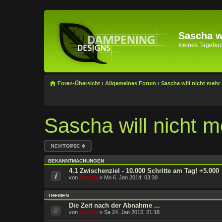
Sascha wi
kleines Tagebuch 
Foren-Übersicht
‹
Allgemeines Forum
‹
Sascha will nicht mehr .
Sascha will nicht me
Neues Thema
erstellen
BEKANNTMACHUNGEN
4.1 Zwischenziel - 10.000 Schritte am Tag! +5.000
von
Sascha
» Mo 6. Jan 2014, 03:30
THEMEN
Die Zeit nach der Abnahme ...
von
Sascha
» Sa 24. Jan 2015, 21:18