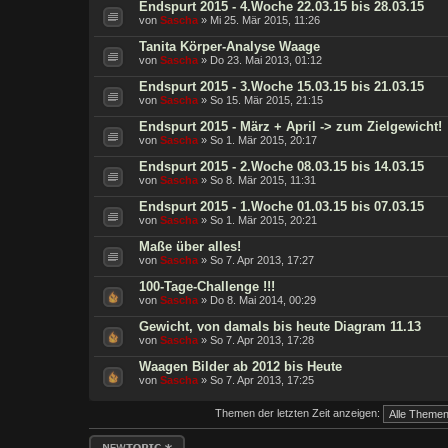
Endspurt 2015 - 4.Woche 22.03.15 bis 28.03.15
von
Sascha
» Mi 25. Mär 2015, 11:26
Tanita Körper-Analyse Waage
von
Sascha
» Do 23. Mai 2013, 01:12
Endspurt 2015 - 3.Woche 15.03.15 bis 21.03.15
von
Sascha
» So 15. Mär 2015, 21:15
Endspurt 2015 - März + April -> zum Zielgewicht!
von
Sascha
» So 1. Mär 2015, 20:17
Endspurt 2015 - 2.Woche 08.03.15 bis 14.03.15
von
Sascha
» So 8. Mär 2015, 11:31
Endspurt 2015 - 1.Woche 01.03.15 bis 07.03.15
von
Sascha
» So 1. Mär 2015, 20:21
Maße über alles!
von
Sascha
» So 7. Apr 2013, 17:27
100-Tage-Challenge !!!
von
Sascha
» Do 8. Mai 2014, 00:29
Gewicht, von damals bis heute Diagram 11.13
von
Sascha
» So 7. Apr 2013, 17:28
Waagen Bilder ab 2012 bis Heute
von
Sascha
» So 7. Apr 2013, 17:25
Themen der letzten Zeit anzeigen:
Neues Thema