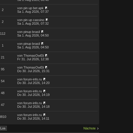
von pin up bet apk
2
Sa 1. Aug 2026, 07:37
von pin up cassino
2
Sa 1. Aug 2026, 07:32
von pinup brasil
112
Sa 1. Aug 2026, 04:50
von pinup brasil
1
Sa 1. Aug 2026, 04:50
von ThomasOwEli
21
Fr 31. Jul 2026, 12:38
von ThomasOwEli
95
Do 30. Jul 2026, 15:31
von forum-info.ru
54
Do 30. Jul 2026, 14:20
von forum-info.ru
48
Do 30. Jul 2026, 14:19
von forum-info.ru
47
Do 30. Jul 2026, 14:18
von forum-info.ru
8810
Do 30. Jul 2026, 14:11
Nächste