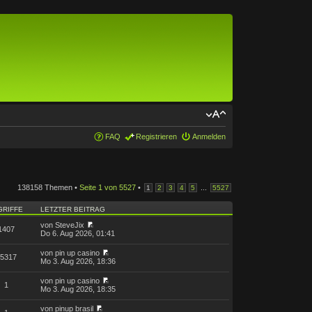
FAQ
Registrieren
Anmelden
138158 Themen •
Seite
1
von
5527
•
...
1
2
3
4
5
5527
GRIFFE
LETZTER BEITRAG
von SteveJix
1407
Do 6. Aug 2026, 01:41
von pin up casino
5317
Mo 3. Aug 2026, 18:36
von pin up casino
1
Mo 3. Aug 2026, 18:35
von pinup brasil