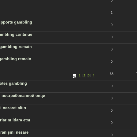
0
1
upports gambling
0
gambling continue
0
s gambling remain
0
 gambling remain
0
68
1
2
3
4
omotes gambling
0
е востребованной опци
8
 nəzarət altın
0
larını idarə etm
0
ranışını nəzarə
0