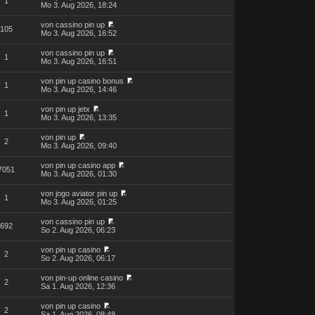
1
Mo 3. Aug 2026, 18:24
von cassino pin up
105
Mo 3. Aug 2026, 16:52
von cassino pin up
1
Mo 3. Aug 2026, 16:51
von pin up casino bonus
1
Mo 3. Aug 2026, 14:46
von pin up jetx
1
Mo 3. Aug 2026, 13:35
von pin up
2
Mo 3. Aug 2026, 09:40
von pin up casino app
7051
Mo 3. Aug 2026, 01:30
von jogo aviator pin up
1
Mo 3. Aug 2026, 01:25
von cassino pin up
692
So 2. Aug 2026, 06:23
von pin up casino
2
So 2. Aug 2026, 06:17
von pin-up online casino
2
Sa 1. Aug 2026, 12:36
von pin up casino
2
Sa 1. Aug 2026, 08:48