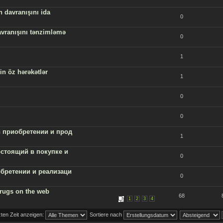
 davranışını ida
0
vranışını tənzimləmə
0
1
in öz hərəkətlər
1
0
0
в приобретении и прод
1
остоящий в покупке и
0
обретении и реализаци
0
drugs on the web
68
1
2
3
4
ten Zeit anzeigen:
Sortiere nach