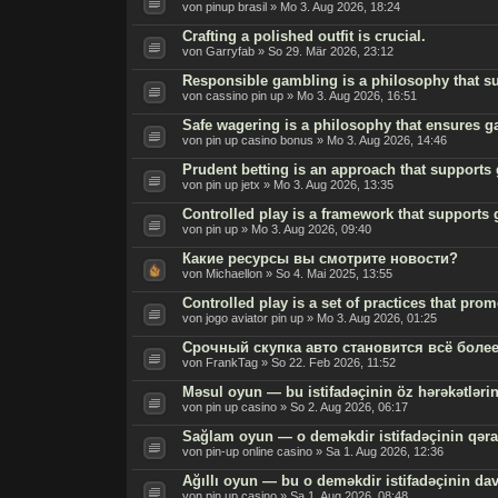
von pinup brasil » Mo 3. Aug 2026, 18:24
Crafting a polished outfit is crucial.
von Garryfab » So 29. Mär 2026, 23:12
Responsible gambling is a philosophy that s
von cassino pin up » Mo 3. Aug 2026, 16:51
Safe wagering is a philosophy that ensures 
von pin up casino bonus » Mo 3. Aug 2026, 14:46
Prudent betting is an approach that support
von pin up jetx » Mo 3. Aug 2026, 13:35
Controlled play is a framework that supports
von pin up » Mo 3. Aug 2026, 09:40
Какие ресурсы вы смотрите новости?
von Michaellon » So 4. Mai 2025, 13:55
Controlled play is a set of practices that pr
von jogo aviator pin up » Mo 3. Aug 2026, 01:25
Срочный скупка авто становится всё боле
von FrankTag » So 22. Feb 2026, 11:52
Məsul oyun — bu istifadəçinin öz hərəkətlərini
von pin up casino » So 2. Aug 2026, 06:17
Sağlam oyun — o deməkdir istifadəçinin qərar
von pin-up online casino » Sa 1. Aug 2026, 12:36
Ağıllı oyun — bu o deməkdir istifadəçinin dav
von pin up casino » Sa 1. Aug 2026, 08:48