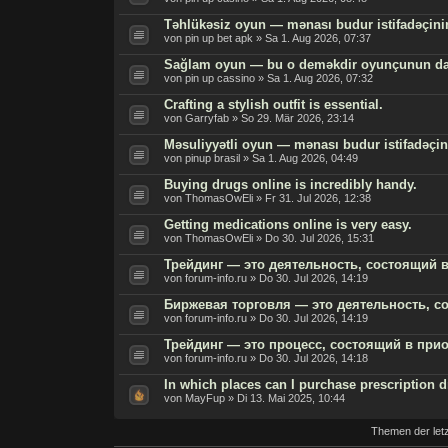
Təhlükəsiz oyun — mənası budur istifadəçinin
von pin up bet apk » Sa 1. Aug 2026, 07:37
Sağlam oyun — bu o deməkdir oyunçunun da
von pin up cassino » Sa 1. Aug 2026, 07:32
Crafting a stylish outfit is essential.
von Garryfab » So 29. Mär 2026, 23:14
Məsuliyyətli oyun — mənası budur istifadəçin
von pinup brasil » Sa 1. Aug 2026, 04:49
Buying drugs online is incredibly handy.
von ThomasOwEli » Fr 31. Jul 2026, 12:38
Getting medications online is very easy.
von ThomasOwEli » Do 30. Jul 2026, 15:31
Трейдинг — это деятельность, состоящий 
von forum-info.ru » Do 30. Jul 2026, 14:19
Биржевая торговля — это деятельность, с
von forum-info.ru » Do 30. Jul 2026, 14:19
Трейдинг — это процесс, состоящий в при
von forum-info.ru » Do 30. Jul 2026, 14:18
In which places can I purchase prescription 
von MayFup » Di 13. Mai 2025, 10:44
Themen der letz