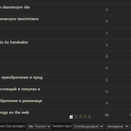
 davranışını ida
0
vranışını tənzimləmə
0
1
in öz hərəkətlər
1
0
0
в приобретении и прод
1
остоящий в покупке и
0
обретении и реализаци
0
drugs on the web
68
1
2
3
4
ten Zeit anzeigen:
Sortiere nach