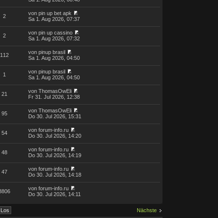
von pin up bet apk
2
Sa 1. Aug 2026, 07:37
von pin up cassino
2
Sa 1. Aug 2026, 07:32
von pinup brasil
112
Sa 1. Aug 2026, 04:50
von pinup brasil
1
Sa 1. Aug 2026, 04:50
von ThomasOwEli
21
Fr 31. Jul 2026, 12:38
von ThomasOwEli
95
Do 30. Jul 2026, 15:31
von forum-info.ru
54
Do 30. Jul 2026, 14:20
von forum-info.ru
48
Do 30. Jul 2026, 14:19
von forum-info.ru
47
Do 30. Jul 2026, 14:18
von forum-info.ru
8806
Do 30. Jul 2026, 14:11
Nächste