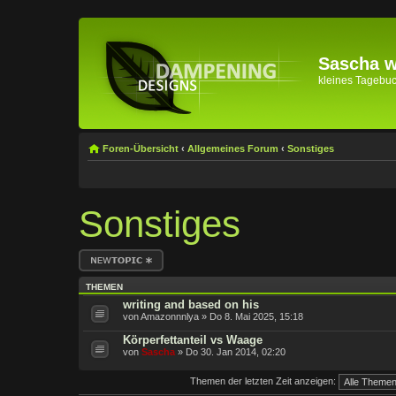
Sascha wi
kleines Tagebuch 
Foren-Übersicht
‹
Allgemeines Forum
‹
Sonstiges
Sonstiges
Neues Thema
erstellen
THEMEN
writing and based on his
von Amazonnnlya » Do 8. Mai 2025, 15:18
Körperfettanteil vs Waage
von
Sascha
» Do 30. Jan 2014, 02:20
Themen der letzten Zeit anzeigen: