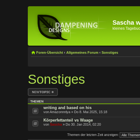
Sascha wi
kleines Tagebuch 
Foren-Übersicht
‹
Allgemeines Forum
‹
Sonstiges
Sonstiges
Neues Thema
erstellen
THEMEN
writing and based on his
von Amazonnnlya » Do 8. Mai 2025, 15:18
Körperfettanteil vs Waage
von
Sascha
» Do 30. Jan 2014, 02:20
Themen der letzten Zeit anzeigen: