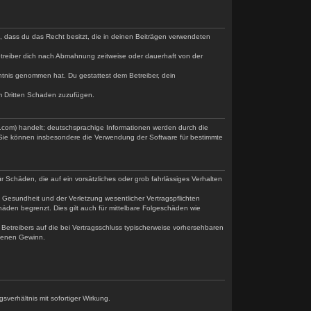
re, dass du das Recht besitzt, die in deinen Beiträgen verwendeten
treiber dich nach Abmahnung zeitweise oder dauerhaft von der
enntnis genommen hat. Du gestattest dem Betreiber, dein
em Dritten Schaden zuzufügen.
.com) handelt; deutschsprachige Informationen werden durch die
. Sie können insbesondere die Verwendung der Software für bestimmte
r Schäden, die auf ein vorsätzliches oder grob fahrlässiges Verhalten
Gesundheit und der Verletzung wesentlicher Vertragspflichten
häden begrenzt. Dies gilt auch für mittelbare Folgeschäden wie
etreibers auf die bei Vertragsschluss typischerweise vorhersehbaren
ngenen Gewinn.
verhältnis mit sofortiger Wirkung.