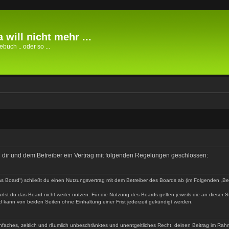
 will nicht mehr ...
buch .. oder so ...
hen dir und dem Betreiber ein Vertrag mit folgenden Regelungen geschlossen:
 „das Board“) schließt du einen Nutzungsvertrag mit dem Betreiber des Boards ab (im Folgenden „B
fst du das Board nicht weiter nutzen. Für die Nutzung des Boards gelten jeweils die an dieser S
 kann von beiden Seiten ohne Einhaltung einer Frist jederzeit gekündigt werden.
 einfaches, zeitlich und räumlich unbeschränktes und unentgeltliches Recht, deinen Beitrag im R