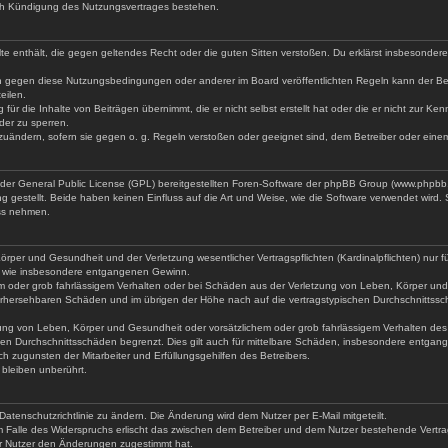
ch Kündigung des Nutzungsvertrages bestehen.
halte enthält, die gegen geltendes Recht oder die guten Sitten verstoßen. Du erklärst insbesonde
en gegen diese Nutzungsbedingungen oder anderer im Board veröffentlichten Regeln kann der Be
eilen.
für die Inhalte von Beiträgen übernimmt, die er nicht selbst erstellt hat oder die er nicht zur K
der zu sperren.
bzuändern, sofern sie gegen o. g. Regeln verstoßen oder geeignet sind, dem Betreiber oder ein
 der General Public License (GPL) bereitgestellten Foren-Software der phpBB Group (www.phpbb
gestellt. Beide haben keinen Einfluss auf die Art und Weise, wie die Software verwendet wird
uss nehmen.
rper und Gesundheit und der Verletzung wesentlicher Vertragspflichten (Kardinalpflichten) nur fü
den wie insbesondere entgangenen Gewinn.
m oder grob fahrlässigem Verhalten oder bei Schäden aus der Verletzung von Leben, Körper und 
 vorhersehbaren Schäden und im übrigen der Höhe nach auf die vertragstypischen Durchschnittssc
ng von Leben, Körper und Gesundheit oder vorsätzlichem oder grob fahrlässigem Verhalten des B
en Durchschnittsschäden begrenzt. Dies gilt auch für mittelbare Schäden, insbesondere entga
h zugunsten der Mitarbeiter und Erfüllungsgehilfen des Betreibers.
bleiben unberührt.
atenschutzrichtlinie zu ändern. Die Änderung wird dem Nutzer per E-Mail mitgeteilt.
m Falle des Widerspruchs erlischt das zwischen dem Betreiber und dem Nutzer bestehende Vertrags
er Nutzer den Änderungen zugestimmt hat.