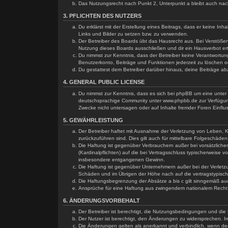
Das Nutzungsrecht nach Punkt 2, Unterpunkt a bleibt auch na
3. PFLICHTEN DES NUTZERS
Du erklärst mit der Erstellung eines Beitrags, dass er keine In
Links und Bilder zu setzen bzw. zu verwenden.
Der Betreiber des Boards übt das Hausrecht aus. Bei Verstöß
Nutzung dieses Boards ausschließen und dir ein Hausverbot ert
Du nimmst zur Kenntnis, dass der Betreiber keine Verantwortung 
Benutzerkonto, Beiträge und Funktionen jederzeit zu löschen o
Du gestattest dem Betreiber darüber hinaus, deine Beiträge a
4. GENERAL PUBLIC LICENSE
Du nimmst zur Kenntnis, dass es sich bei phpBB um eine unter
deutschsprachige Community unter www.phpbb.de zur Verfügung 
Zwecke nicht untersagen oder auf Inhalte fremder Foren Einfl
5. GEWÄHRLEISTUNG
Der Betreiber haftet mit Ausnahme der Verletzung von Leben, Kö
zurückzuführen sind. Dies gilt auch für mittelbare Folgeschä
Die Haftung ist gegenüber Verbrauchern außer bei vorsätzliche
(Kardinalpflichten) auf die bei Vertragsschluss typischerweise
insbesondere entgangenen Gewinn.
Die Haftung ist gegenüber Unternehmern außer bei der Verletzu
Schäden und im Übrigen der Höhe nach auf die vertragstypisch
Die Haftungsbegrenzung der Absätze a bis c gilt sinngemäß auc
Ansprüche für eine Haftung aus zwingendem nationalem Recht 
6. ÄNDERUNGSVORBEHALT
Der Betreiber ist berechtigt, die Nutzungsbedingungen und die D
Der Nutzer ist berechtigt, den Änderungen zu widersprechen. I
Die Änderungen gelten als anerkannt und verbindlich, wenn d