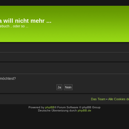
 will nicht mehr ...
buch .. oder so ...
n möchtest?
Das Team
•
Alle Cookies 
Powered by
phpBB
® Forum Software © phpBB Group
Deutsche Übersetzung durch
phpBB.de