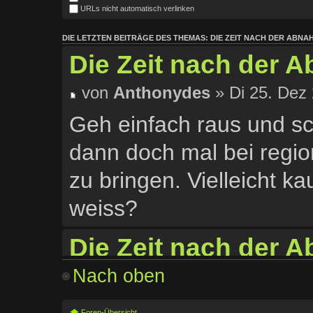
URLs nicht automatisch verlinken
DIE LETZTEN BEITRÄGE DES THEMAS: DIE ZEIT NACH DER ABNAHM
Die Zeit nach der 
von
Anthonydes
» Di 25. Dez 
Geh einfach raus und sch
dann doch mal bei regi
zu bringen. Vielleicht ka
weiss?
Die Zeit nach der A
Nach oben
von
Sascha
» Sa 24. Jan 2015
Ich hab mir die letzten
Foren-Übersicht