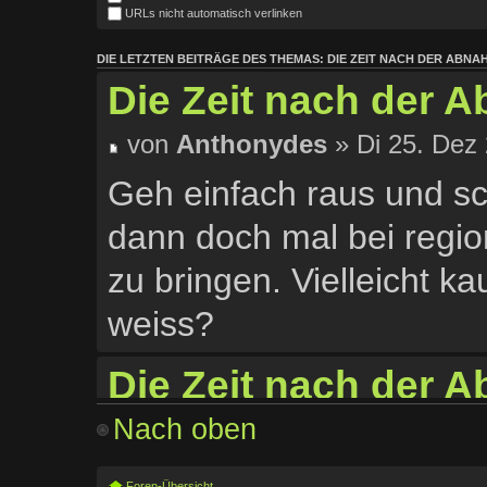
URLs nicht automatisch verlinken
DIE LETZTEN BEITRÄGE DES THEMAS: DIE ZEIT NACH DER ABNAHM
Die Zeit nach der 
von
Anthonydes
» Di 25. Dez 
Geh einfach raus und sch
dann doch mal bei regi
zu bringen. Vielleicht ka
weiss?
Die Zeit nach der A
Nach oben
von
Sascha
» Sa 24. Jan 2015
Ich hab mir die letzten
Foren-Übersicht