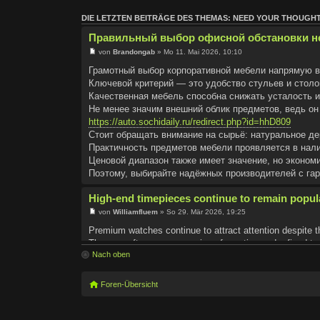
DIE LETZTEN BEITRÄGE DES THEMAS: NEED YOUR THOUG
Правильный выбор офисной обстановки не
von
Brandongab
» Mo 11. Mai 2026, 10:10
Грамотный выбор корпоративной мебели напрямую вл
Ключевой критерий — это удобство cтульев и столо
Качественная мебель способна снижать усталость 
Не менее значим внешний облик предметов, ведь он
https://auto.sochidaily.ru/redirect.php?id=hhD809
Стоит обращать внимание на сырьё: натуральное де
Практичность предметов мебели проявляется в нали
Ценовой диапазон также имеет значение, но эконом
Поэтому, выбирайте надёжных производителей с гар
High-end timepieces continue to remain popula
von
Williamfluem
» So 29. Mär 2026, 19:25
Premium watches continue to attract attention despite t
They are often seen as a sign of prestige and refined ta
Nach oben
Craftsmanship plays a major role in their lasting value.
Many luxury watches are produced using carefully selec
https://www.provenexpert.com/ivandemidov/
Foren-Übersicht
They also represent a deep history passed down throug
For collectors, these watches can serve as both practic