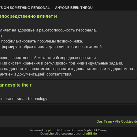
HTS ON SOMETHING PERSONAL — ANYONE BEEN THROU
посредственно влияет н
ияет на здоровье и работоспособность персонала.
в.
и профилактировать проблемы позвоночника.
 формирует образ фирмы для клиентов и посетителей.
рево, качественный металл и безвредные пропитки.
чии систем хранения и регулировок под индивидуальные задачи.
ия на данных товарах может привести к дополнительным издержкам на л
антией и документацией соответствия.
r despite the r
he rise of smart technology.
ste.
ted materials.
Das Team
•
Alle Cookies 
h generations.
Powered by
phpBB
® Forum Software © phpBB Group
al items and valuable assets.
Deutsche Übersetzung durch
phpBB.de