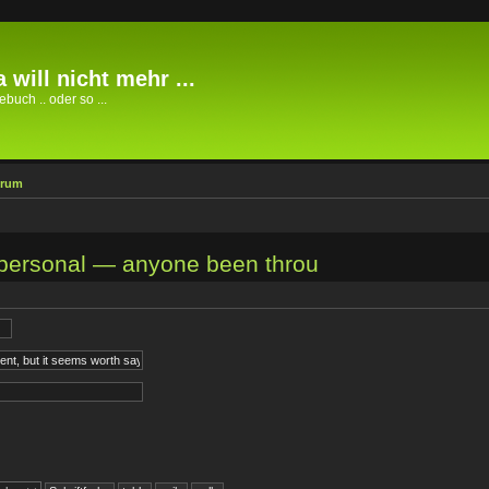
 will nicht mehr ...
buch .. oder so ...
orum
personal — anyone been throu