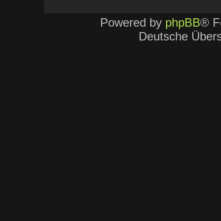
дыма.
Powered by
phpBB
® F
Система выделяется к
Deutsche Über
<a href="https://terea77
amber/">TEREA Amber 
Комфорт в применении
популярным выбором д
Также iQOS предостав
результат.
Выбор вариантов дает
подходящий формат.
Таким образом, систе