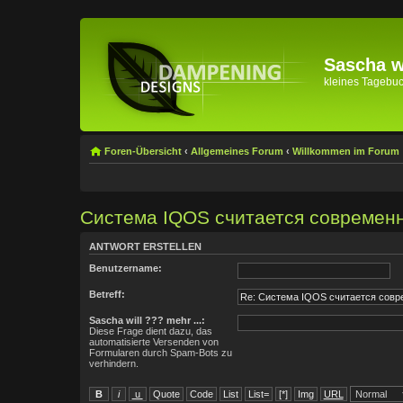
Sascha wi
kleines Tagebuch 
Foren-Übersicht
‹
Allgemeines Forum
‹
Willkommen im Forum
Система IQOS считается современ
ANTWORT ERSTELLEN
Benutzername:
Betreff:
Sascha will ??? mehr ...:
Diese Frage dient dazu, das
automatisierte Versenden von
Formularen durch Spam-Bots zu
verhindern.