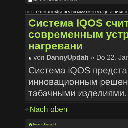
DIE LETZTEN BEITRÄGE DES THEMAS: СИСТЕМА IQOS СЧИТА
Система IQOS счи
современным уст
нагревани
von
DannyUpdah
» Do 22. Jan
Система iQOS предста
инновационным решен
табачными изделиями.
В отличие от традицио
Nach oben
работает без горения.
Такой подход позволяе
Foren-Übersicht