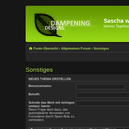
Sascha wi
kleines Tagebuch 
Foren-Übersicht
‹
Allgemeines Forum
‹
Sonstiges
Sonstiges
NEUES THEMA ERSTELLEN
Benutzername:
Betreff:
Schreib das Wort mit richtigen
umlaut: laerm:
Diese Frage dient dazu, das
automatisierte Versenden von
Formularen durch Spam-Bots zu
verhindern.