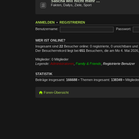
Sascha will nicht mehr ...
Fakten, Dailys, Ziele, Sport
ANMELDEN
•
REGISTRIEREN
Benutzername:
Passwort:
WER IST ONLINE?
Insgesamt sind
22
Besucher online: 0 registrierte, 0 unsichtbare un
Der Besucherrekord liegt bei
651
Besuchern, die am Mo 4. Mai 2026, 0
Mitglieder: 0 Mitglieder
Legende:
Administratoren
,
Family & Friends
,
Registrierte Benutzer
STATISTIK
Beiträge insgesamt:
166688
• Themen insgesamt:
138349
• Mitglied
Foren-Übersicht