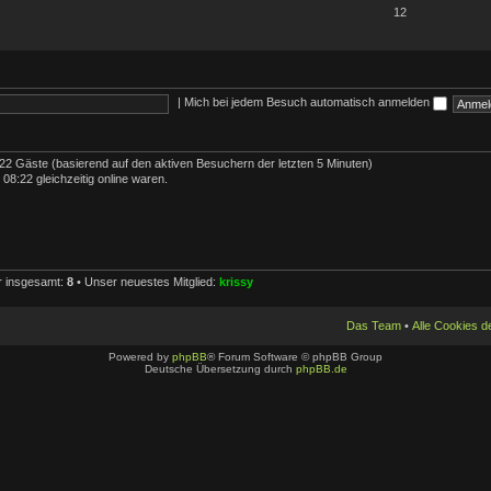
12
|
Mich bei jedem Besuch automatisch anmelden
d 22 Gäste (basierend auf den aktiven Besuchern der letzten 5 Minuten)
8:22 gleichzeitig online waren.
er insgesamt:
8
• Unser neuestes Mitglied:
krissy
Das Team
•
Alle Cookies 
Powered by
phpBB
® Forum Software © phpBB Group
Deutsche Übersetzung durch
phpBB.de