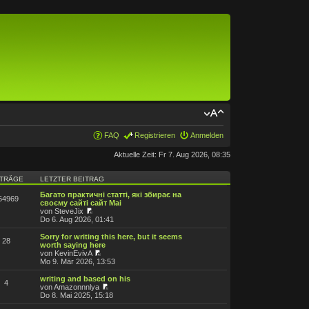
FAQ
Registrieren
Anmelden
Aktuelle Zeit: Fr 7. Aug 2026, 08:35
ITRÄGE
LETZTER BEITRAG
Багато практичні статті, які збирає на
64969
своєму сайті сайт Mai
von SteveJix
Do 6. Aug 2026, 01:41
Sorry for writing this here, but it seems
28
worth saying here
von KevinEvivA
Mo 9. Mär 2026, 13:53
writing and based on his
4
von Amazonnnlya
Do 8. Mai 2025, 15:18