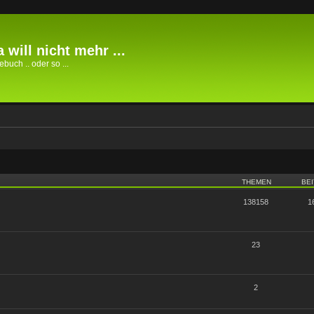
 will nicht mehr ...
buch .. oder so ...
THEMEN
BE
138158
1
23
2