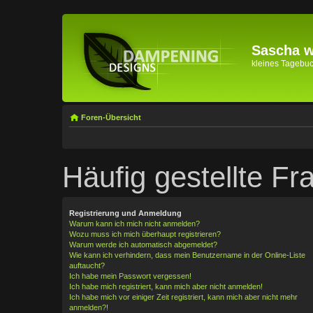
Sascha wi
kleines Tagebuch 
Foren-Übersicht
Häufig gestellte Fr
Registrierung und Anmeldung
Warum kann ich mich nicht anmelden?
Wozu muss ich mich überhaupt registrieren?
Warum werde ich automatisch abgemeldet?
Wie kann ich verhindern, dass mein Benutzername in der Online-Liste
auftaucht?
Ich habe mein Passwort vergessen!
Ich habe mich registriert, kann mich aber nicht anmelden!
Ich habe mich vor einiger Zeit registriert, kann mich aber nicht mehr
anmelden?!