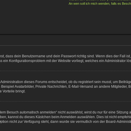
An wen soll ich mich wenden, falls es Besc
hst, dass dein Benutzername und dein Passwort richtig sind. Wenn dies der Fall is
ass ein Konfigurationsproblem mit der Website vorliegt, welches ein Administrator l
dministration dieses Forums entscheidet, ob du registriert sein musst, um Beiträge z
 Beispiel Avatarbilder, Private Nachrichten, E-Mail-Versand an andere Mitglieder, B
 Vorteile bringt.
em Besuch automatisch anmelden“ nicht auswählst, wirst du nur für eine Sitzung 
iben, kannst du dieses Kästchen beim Anmelden auswählen. Dies ist nicht empfehl
ption nicht zur Verfügung steht, dann wurde sie vermutlich von der Board-Administ