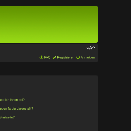
FAQ
Registrieren
Anmelden
ete ich ihnen bei?
en farbig dargestellt?
tartseite?