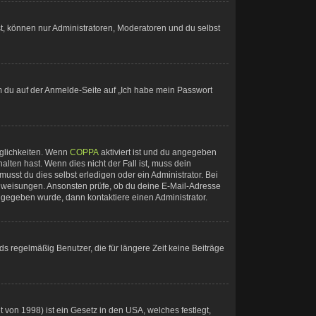
st, können nur Administratoren, Moderatoren und du selbst
em du auf der Anmelde-Seite auf „Ich habe mein Passwort
öglichkeiten. Wenn
COPPA
aktiviert ist und du angegeben
alten hast. Wenn dies nicht der Fall ist, muss dein
usst du dies selbst erledigen oder ein Administrator. Bei
n Anweisungen. Ansonsten prüfe, ob du deine E-Mail-Adresse
ingegeben wurde, dann kontaktiere einen Administrator.
s regelmäßig Benutzer, die für längere Zeit keine Beiträge
von 1998) ist ein Gesetz in den USA, welches festlegt,