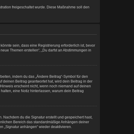
istration freigeschaltet wurde. Diese Maßnahme soll den
nnte sein, dass eine Registrierung erforderlich ist, bevor
st neue Themen erstellen“, „Du darfst an Abstimmungen in
rbeiten, indem du das „Ändere Beitrag“-Symbol für den
 deinen Beitrag geantwortet hat, wird dein Beitrag in der
r Hinweis erscheint nicht, wenn noch niemand auf deinen
 halten, eine Notiz hinterlassen, warum dein Beitrag
. Nachdem du die Signatur erstellt und gespeichert hast,
rsönlichen Bereich das standardmäßige Anhängen deiner
hen „Signatur anhängen“ wieder deaktivieren.