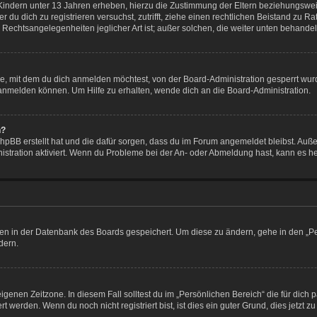
Kindern unter 13 Jahren erheben, hierzu die Zustimmung der Eltern beziehungswe
der du dich zu registrieren versuchst, zutrifft, ziehe einen rechtlichen Beistand zu
 Rechtsangelegenheiten jeglicher Art ist; außer solchen, die weiter unten behande
e, mit dem du dich anmelden möchtest, von der Board-Administration gesperrt wur
anmelden können. Um Hilfe zu erhalten, wende dich an die Board-Administration.
n?
phpBB erstellt hat und die dafür sorgen, dass du im Forum angemeldet bleibst. Au
istration aktiviert. Wenn du Probleme bei der An- oder Abmeldung hast, kann es h
ngen in der Datenbank des Boards gespeichert. Um diese zu ändern, gehe in den „Pe
dern.
igenen Zeitzone. In diesem Fall solltest du im „Persönlichen Bereich“ die für dich p
werden. Wenn du noch nicht registriert bist, ist dies ein guter Grund, dies jetzt zu 