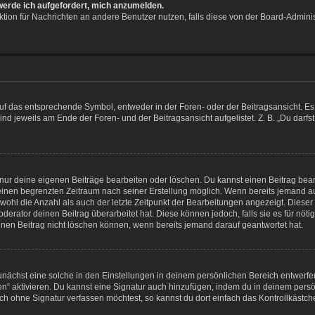
 werde ich aufgefordert, mich anzumelden.
unktion für Nachrichten an andere Benutzer nutzen, falls diese von der Board-Admin
 das entsprechende Symbol, entweder in der Foren- oder der Beitragsansicht. Es kö
nd jeweils am Ende der Foren- und der Beitragsansicht aufgelistet. Z. B. „Du darf
 nur deine eigenen Beiträge bearbeiten oder löschen. Du kannst einen Beitrag bea
r einen begrenzten Zeitraum nach seiner Erstellung möglich. Wenn bereits jemand auf
wohl die Anzahl als auch der letzte Zeitpunkt der Bearbeitungen angezeigt. Diese
erator deinen Beitrag überarbeitet hat. Diese können jedoch, falls sie es für nötig
inen Beitrag nicht löschen können, wenn bereits jemand darauf geantwortet hat.
nächst eine solche in den Einstellungen in deinem persönlichen Bereich entwerfen
en“ aktivieren. Du kannst eine Signatur auch hinzufügen, indem du in deinem pe
ch ohne Signatur verfassen möchtest, so kannst du dort einfach das Kontrollkästc