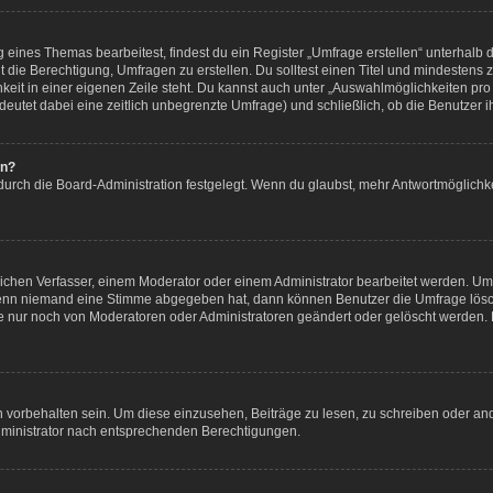
eines Themas bearbeitest, findest du ein Register „Umfrage erstellen“ unterhalb de
t die Berechtigung, Umfragen zu erstellen. Du solltest einen Titel und mindestens
keit in einer eigenen Zeile steht. Du kannst auch unter „Auswahlmöglichkeiten pro 
bedeutet dabei eine zeitlich unbegrenzte Umfrage) und schließlich, ob die Benutzer
en?
durch die Board-Administration festgelegt. Wenn du glaubst, mehr Antwortmöglichke
chen Verfasser, einem Moderator oder einem Administrator bearbeitet werden. Um
Wenn niemand eine Stimme abgegeben hat, dann können Benutzer die Umfrage lösch
 nur noch von Moderatoren oder Administratoren geändert oder gelöscht werden. 
orbehalten sein. Um diese einzusehen, Beiträge zu lesen, zu schreiben oder an
ministrator nach entsprechenden Berechtigungen.