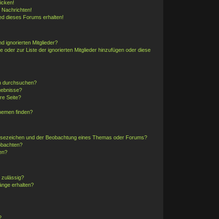
icken!
 Nachrichten!
ed dieses Forums erhalten!
d ignorierten Mitglieder?
e oder zur Liste der ignorierten Mitglieder hinzufügen oder diese
en durchsuchen?
gebnisse?
re Seite?
hemen finden?
Lesezeichen und der Beobachtung eines Themas oder Forums?
obachten?
en?
 zulässig?
änge erhalten?
?