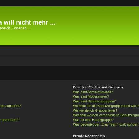
 will nicht mehr ...
buch .. oder so ...
Benutzer-Stufen und Gruppen
Was sind Administratoren?
Was sind Moderatoren?
Was sind Benutzergruppen?
ste auftaucht?
Wo finde ich die Benutzergruppen und wie tr
Wie werde ich Gruppenleiter?
Weshalb werden verschiedene Benutzergrupp
hr anmelden?!
Was ist eine Hauptgruppe?
Was bedeutet der „Das Team“-Link auf der S
Private Nachrichten