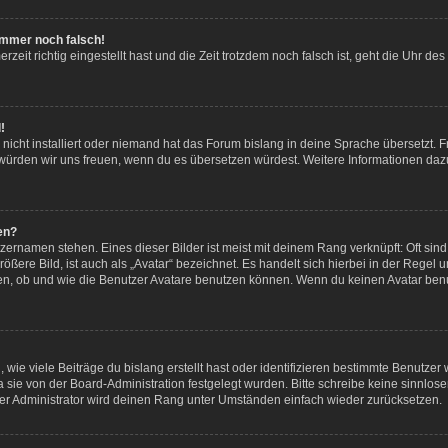
 immer noch falsch!
eit richtig eingestellt hast und die Zeit trotzdem noch falsch ist, geht die Uhr des
!
icht installiert oder niemand hat das Forum bislang in deine Sprache übersetzt. F
iert, würden wir uns freuen, wenn du es übersetzen würdest. Weitere Informationen
en?
zernamen stehen. Eines dieser Bilder ist meist mit deinem Rang verknüpft: Oft sind
ßere Bild, ist auch als „Avatar“ bezeichnet. Es handelt sich hierbei in der Regel 
en, ob und wie die Benutzer Avatare benutzen können. Wenn du keinen Avatar benut
ie viele Beiträge du bislang erstellt hast oder identifizieren bestimmte Benutze
a sie von der Board-Administration festgelegt wurden. Bitte schreibe keine sinnl
er Administrator wird deinen Rang unter Umständen einfach wieder zurücksetzen.