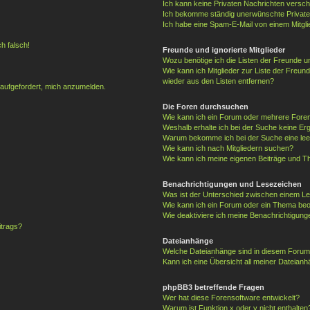
Ich kann keine Privaten Nachrichten versch
Ich bekomme ständig unerwünschte Private
Ich habe eine Spam-E-Mail von einem Mitgli
h falsch!
Freunde und ignorierte Mitglieder
Wozu benötige ich die Listen der Freunde un
Wie kann ich Mitglieder zur Liste der Freund
wieder aus den Listen entfernen?
 aufgefordert, mich anzumelden.
Die Foren durchsuchen
Wie kann ich ein Forum oder mehrere For
Weshalb erhalte ich bei der Suche keine Er
Warum bekomme ich bei der Suche eine lee
Wie kann ich nach Mitgliedern suchen?
Wie kann ich meine eigenen Beiträge und T
Benachrichtigungen und Lesezeichen
Was ist der Unterschied zwischen einem 
Wie kann ich ein Forum oder ein Thema be
Wie deaktiviere ich meine Benachrichtigung
itrags?
Dateianhänge
Welche Dateianhänge sind in diesem Forum
Kann ich eine Übersicht all meiner Dateianh
phpBB3 betreffende Fragen
Wer hat diese Forensoftware entwickelt?
Warum ist Funktion x oder y nicht enthalten