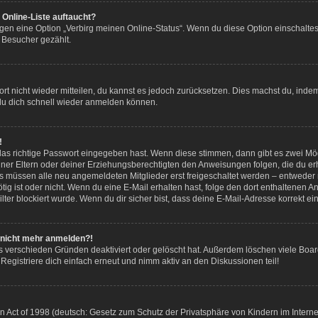
Online-Liste auftaucht?
ngen eine Option „Verbirg meinen Online-Status“. Wenn du diese Option einschalte
 Besucher gezählt.
wort nicht wieder mitteilen, du kannst es jedoch zurücksetzen. Dies machst du, ind
 du dich schnell wieder anmelden können.
!
das richtige Passwort eingegeben hast. Wenn diese stimmen, dann gibt es zwei M
deiner Eltern oder deiner Erziehungsberechtigten den Anweisungen folgen, die du erh
ds müssen alle neu angemeldeten Mitglieder erst freigeschaltet werden – entweder m
 nötig ist oder nicht. Wenn du eine E-Mail erhalten hast, folge den dort enthaltene
ter blockiert wurde. Wenn du dir sicher bist, dass deine E-Mail-Adresse korrekt e
er nicht mehr anmelden?!
s verschieden Gründen deaktiviert oder gelöscht hat. Außerdem löschen viele Board
egistriere dich einfach erneut und nimm aktiv an den Diskussionen teil!
Act of 1998 (deutsch: Gesetz zum Schutz der Privatsphäre von Kindern im Internet 