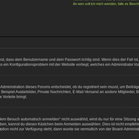
An wen soll ich mich wenden, falls es Besc
hst, dass dein Benutzername und dein Passwort richtig sind. Wenn dies der Fall is
ass ein Konfigurationsproblem mit der Website vorliegt, welches ein Administrator l
dministration dieses Forums entscheidet, ob du registriert sein musst, um Beiträge z
 Beispiel Avatarbilder, Private Nachrichten, E-Mail-Versand an andere Mitglieder, B
 Vorteile bringt.
em Besuch automatisch anmelden“ nicht auswählst, wirst du nur für eine Sitzung 
iben, kannst du dieses Kästchen beim Anmelden auswählen. Dies ist nicht empfehl
ption nicht zur Verfügung steht, dann wurde sie vermutlich von der Board-Administ