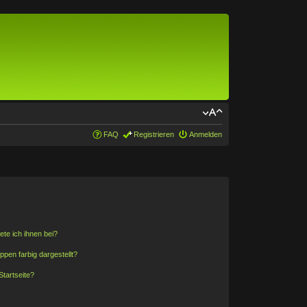
FAQ
Registrieren
Anmelden
ete ich ihnen bei?
en farbig dargestellt?
tartseite?