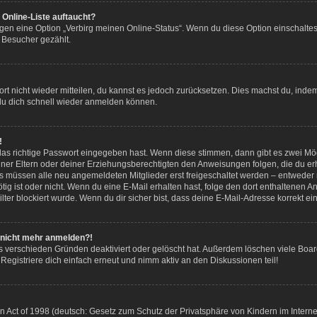
Online-Liste auftaucht?
ngen eine Option „Verbirg meinen Online-Status“. Wenn du diese Option einschalte
 Besucher gezählt.
wort nicht wieder mitteilen, du kannst es jedoch zurücksetzen. Dies machst du, ind
 du dich schnell wieder anmelden können.
!
das richtige Passwort eingegeben hast. Wenn diese stimmen, dann gibt es zwei M
deiner Eltern oder deiner Erziehungsberechtigten den Anweisungen folgen, die du erh
ds müssen alle neu angemeldeten Mitglieder erst freigeschaltet werden – entweder m
 nötig ist oder nicht. Wenn du eine E-Mail erhalten hast, folge den dort enthaltene
ter blockiert wurde. Wenn du dir sicher bist, dass deine E-Mail-Adresse korrekt e
er nicht mehr anmelden?!
s verschieden Gründen deaktiviert oder gelöscht hat. Außerdem löschen viele Board
egistriere dich einfach erneut und nimm aktiv an den Diskussionen teil!
Act of 1998 (deutsch: Gesetz zum Schutz der Privatsphäre von Kindern im Internet 