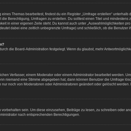
eines Themas bearbeitest, findest du ein Register „Umfrage erstellen“ unterhalb de
t die Berechtigung, Umfragen zu erstellen. Du solltest einen Titel und mindestens
keit in einer eigenen Zeile steht. Du kannst auch unter „Auswahlmöglichkeiten pro 
bedeutet dabei eine zeitlich unbegrenzte Umfrage) und schließlich, ob die Benutzer
en?
durch die Board-Administration festgelegt. Wenn du glaubst, mehr Antwortmöglichke
chen Verfasser, einem Moderator oder einem Administrator bearbeitet werden. Um
Wenn niemand eine Stimme abgegeben hat, dann können Benutzer die Umfrage lösch
 nur noch von Moderatoren oder Administratoren geändert oder gelöscht werden. 
orbehalten sein. Um diese einzusehen, Beiträge zu lesen, zu schreiben oder an
ministrator nach entsprechenden Berechtigungen.