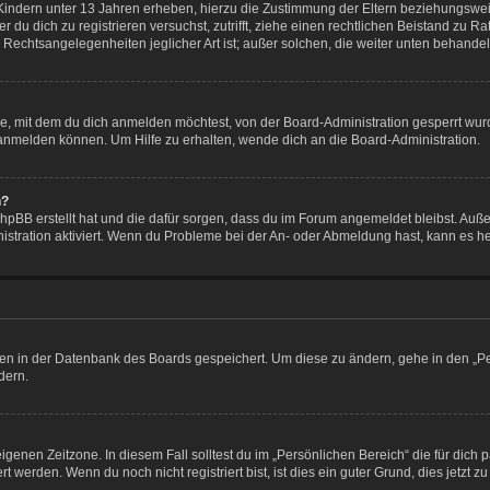
Kindern unter 13 Jahren erheben, hierzu die Zustimmung der Eltern beziehungswe
der du dich zu registrieren versuchst, zutrifft, ziehe einen rechtlichen Beistand zu
 Rechtsangelegenheiten jeglicher Art ist; außer solchen, die weiter unten behande
e, mit dem du dich anmelden möchtest, von der Board-Administration gesperrt wur
anmelden können. Um Hilfe zu erhalten, wende dich an die Board-Administration.
n?
phpBB erstellt hat und die dafür sorgen, dass du im Forum angemeldet bleibst. Au
istration aktiviert. Wenn du Probleme bei der An- oder Abmeldung hast, kann es h
ngen in der Datenbank des Boards gespeichert. Um diese zu ändern, gehe in den „Pe
dern.
igenen Zeitzone. In diesem Fall solltest du im „Persönlichen Bereich“ die für dich p
werden. Wenn du noch nicht registriert bist, ist dies ein guter Grund, dies jetzt zu 