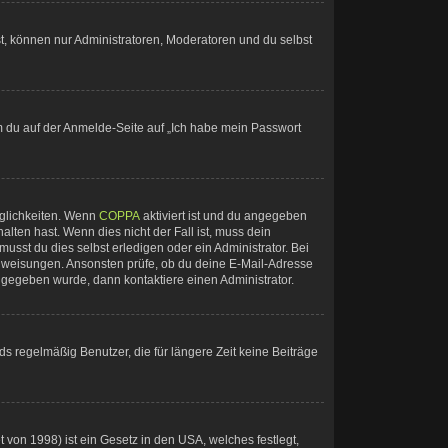
st, können nur Administratoren, Moderatoren und du selbst
em du auf der Anmelde-Seite auf „Ich habe mein Passwort
öglichkeiten. Wenn
COPPA
aktiviert ist und du angegeben
alten hast. Wenn dies nicht der Fall ist, muss dein
usst du dies selbst erledigen oder ein Administrator. Bei
n Anweisungen. Ansonsten prüfe, ob du deine E-Mail-Adresse
ingegeben wurde, dann kontaktiere einen Administrator.
s regelmäßig Benutzer, die für längere Zeit keine Beiträge
von 1998) ist ein Gesetz in den USA, welches festlegt,