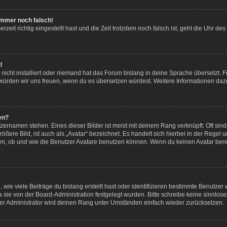
 immer noch falsch!
eit richtig eingestellt hast und die Zeit trotzdem noch falsch ist, geht die Uhr des
!
icht installiert oder niemand hat das Forum bislang in deine Sprache übersetzt. F
iert, würden wir uns freuen, wenn du es übersetzen würdest. Weitere Informationen
en?
zernamen stehen. Eines dieser Bilder ist meist mit deinem Rang verknüpft: Oft sind
ßere Bild, ist auch als „Avatar“ bezeichnet. Es handelt sich hierbei in der Regel 
en, ob und wie die Benutzer Avatare benutzen können. Wenn du keinen Avatar benut
ie viele Beiträge du bislang erstellt hast oder identifizieren bestimmte Benutze
a sie von der Board-Administration festgelegt wurden. Bitte schreibe keine sinnl
er Administrator wird deinen Rang unter Umständen einfach wieder zurücksetzen.