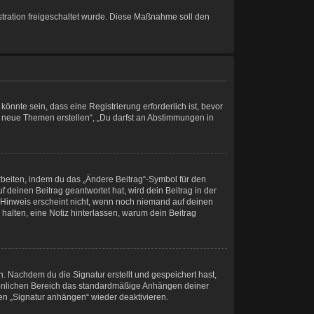
istration freigeschaltet wurde. Diese Maßnahme soll den
nnte sein, dass eine Registrierung erforderlich ist, bevor
st neue Themen erstellen“, „Du darfst an Abstimmungen in
rbeiten, indem du das „Ändere Beitrag“-Symbol für den
 deinen Beitrag geantwortet hat, wird dein Beitrag in der
r Hinweis erscheint nicht, wenn noch niemand auf deinen
 halten, eine Notiz hinterlassen, warum dein Beitrag
. Nachdem du die Signatur erstellt und gespeichert hast,
rsönlichen Bereich das standardmäßige Anhängen deiner
hen „Signatur anhängen“ wieder deaktivieren.