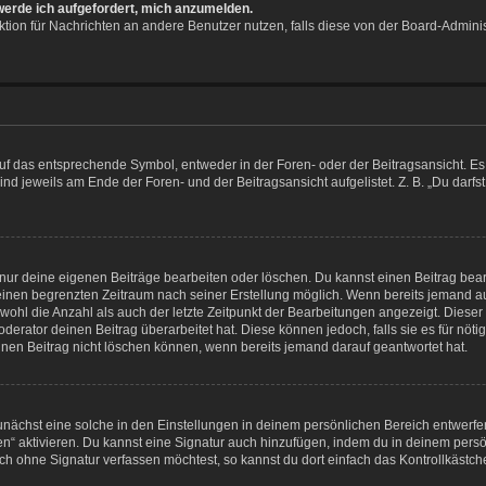
 werde ich aufgefordert, mich anzumelden.
unktion für Nachrichten an andere Benutzer nutzen, falls diese von der Board-Admin
 das entsprechende Symbol, entweder in der Foren- oder der Beitragsansicht. Es kö
nd jeweils am Ende der Foren- und der Beitragsansicht aufgelistet. Z. B. „Du darf
 nur deine eigenen Beiträge bearbeiten oder löschen. Du kannst einen Beitrag bea
r einen begrenzten Zeitraum nach seiner Erstellung möglich. Wenn bereits jemand auf
wohl die Anzahl als auch der letzte Zeitpunkt der Bearbeitungen angezeigt. Diese
erator deinen Beitrag überarbeitet hat. Diese können jedoch, falls sie es für nötig
inen Beitrag nicht löschen können, wenn bereits jemand darauf geantwortet hat.
nächst eine solche in den Einstellungen in deinem persönlichen Bereich entwerfen
en“ aktivieren. Du kannst eine Signatur auch hinzufügen, indem du in deinem pe
ch ohne Signatur verfassen möchtest, so kannst du dort einfach das Kontrollkästc