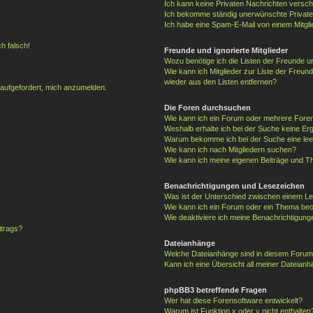
Ich kann keine Privaten Nachrichten versch
Ich bekomme ständig unerwünschte Private
Ich habe eine Spam-E-Mail von einem Mitgli
h falsch!
Freunde und ignorierte Mitglieder
Wozu benötige ich die Listen der Freunde un
Wie kann ich Mitglieder zur Liste der Freund
wieder aus den Listen entfernen?
 aufgefordert, mich anzumelden.
Die Foren durchsuchen
Wie kann ich ein Forum oder mehrere For
Weshalb erhalte ich bei der Suche keine Er
Warum bekomme ich bei der Suche eine lee
Wie kann ich nach Mitgliedern suchen?
Wie kann ich meine eigenen Beiträge und T
Benachrichtigungen und Lesezeichen
Was ist der Unterschied zwischen einem 
Wie kann ich ein Forum oder ein Thema be
Wie deaktiviere ich meine Benachrichtigung
itrags?
Dateianhänge
Welche Dateianhänge sind in diesem Forum
Kann ich eine Übersicht all meiner Dateianh
phpBB3 betreffende Fragen
Wer hat diese Forensoftware entwickelt?
Warum ist Funktion x oder y nicht enthalten