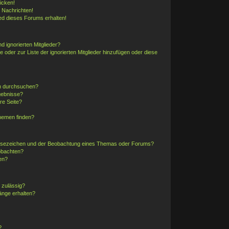
icken!
 Nachrichten!
ed dieses Forums erhalten!
d ignorierten Mitglieder?
e oder zur Liste der ignorierten Mitglieder hinzufügen oder diese
en durchsuchen?
gebnisse?
re Seite?
hemen finden?
Lesezeichen und der Beobachtung eines Themas oder Forums?
obachten?
en?
 zulässig?
änge erhalten?
?