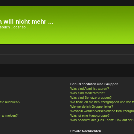
 will nicht mehr ...
buch .. oder so ...
Benutzer-Stufen und Gruppen
Was sind Administratoren?
Was sind Moderatoren?
Was sind Benutzergruppen?
ste auftaucht?
Wo finde ich die Benutzergruppen und wie tr
Wie werde ich Gruppenleiter?
Weshalb werden verschiedene Benutzergrupp
hr anmelden?!
Was ist eine Hauptgruppe?
Was bedeutet der „Das Team“-Link auf der S
Private Nachrichten